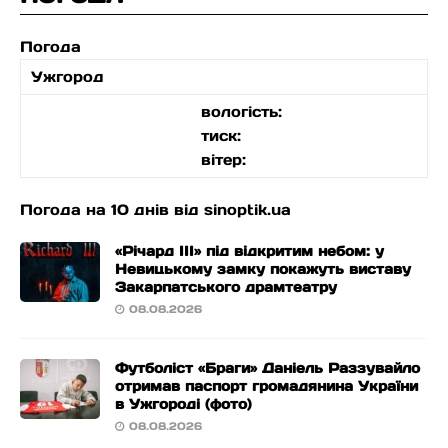
Погода
Ужгород
вологість:
тиск:
вітер:
Погода на 10 днів від
sinoptik.ua
«Річард ІІІ» під відкритим небом: у
Невицькому замку покажуть виставу
Закарпатського драмтеатру
08.08.2026
Футболіст «Браги» Даніель Раззувайло
отримав паспорт громадянина України
в Ужгороді (фото)
08.08.2026