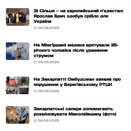
Зі Сільця — на європейський п’єдестал:
Ярослав Брич здобув срібло для
України
08.08.2026
На Міжгірщині медики врятували 35-
річного чоловіка після ураження
струмом
08.08.2026
На Закарпатті Омбудсман заявив про
порушення у Берегівському РТЦК
08.08.2026
Закарпатські сапери допомагають
розміновувати Миколаївщину (фото)
08.08.2026