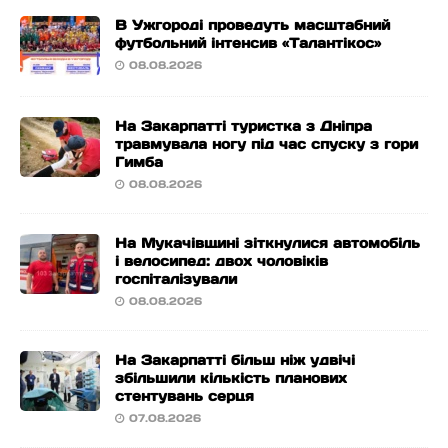
В Ужгороді проведуть масштабний
футбольний інтенсив «Талантікос»
08.08.2026
На Закарпатті туристка з Дніпра
травмувала ногу під час спуску з гори
Гимба
08.08.2026
На Мукачівщині зіткнулися автомобіль
і велосипед: двох чоловіків
госпіталізували
08.08.2026
На Закарпатті більш ніж удвічі
збільшили кількість планових
стентувань серця
07.08.2026