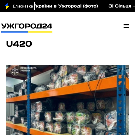
адянина України в Ужгороді (фото)
Зі Сільця — на
U420