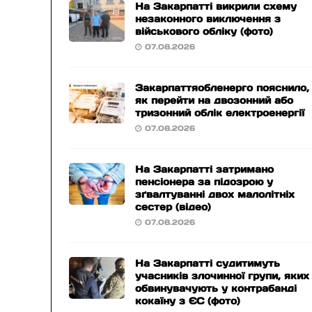
На Закарпатті викрили схему
незаконного виключення з
військового обліку (фото)
07.08.2026
Закарпаттяобленерго пояснило,
як перейти на двозонний або
тризонний облік електроенергії
07.08.2026
На Закарпатті затримано
пенсіонера за підозрою у
зґвалтуванні двох малолітніх
сестер (відео)
07.08.2026
На Закарпатті судитимуть
учасників злочинної групи, яких
обвинувачують у контрабанді
кокаїну з ЄС (фото)