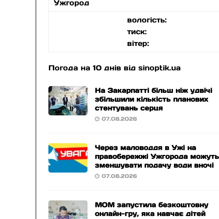
Ужгород
вологість:
тиск:
вітер:
Погода на 10 днів від
sinoptik.ua
На Закарпатті більш ніж удвічі
збільшили кількість планових
стентувань серця
07.08.2026
Через маловоддя в Ужі на
правобережжі Ужгорода можут
зменшувати подачу води вночі
07.08.2026
МОМ запустила безкоштовну
онлайн-гру, яка навчає дітей