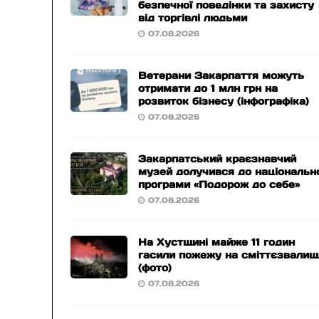
безпечної поведінки та захисту
від торгівлі людьми
07.08.2026
Ветерани Закарпаття можуть
отримати до 1 млн грн на
розвиток бізнесу (інфографіка)
07.08.2026
Закарпатський краєзнавчий
музей долучився до національн
програми «Подорож до себе»
07.08.2026
На Хустщині майже 11 годин
гасили пожежу на сміттєзвалищ
(фото)
07.08.2026