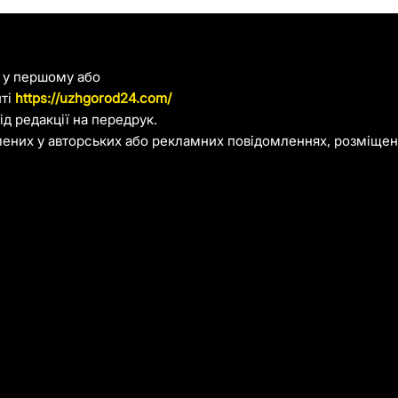
я у першому або
йті
https://uzhgorod24.com/
д редакції на передрук.
лених у авторських або рекламних повідомленнях, розміщени