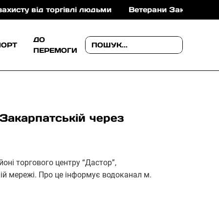
від торгівлі людьми
Ветерани Закарпаття можуть о
ДО
ПОРТ
ПЕРЕМОГИ
 Закарпатській через
айоні торгового центру “Дастор”,
ій мережі. Про це інформує водоканал м.