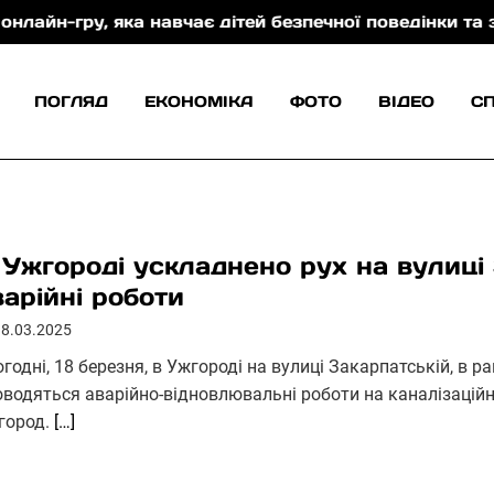
, яка навчає дітей безпечної поведінки та захисту 
ПОГЛЯД
ЕКОНОМІКА
ФОТО
ВІДЕО
С
 Ужгороді ускладнено рух на вулиці
варійні роботи
18.03.2025
годні, 18 березня, в Ужгороді на вулиці Закарпатській, в р
оводяться аварійно-відновлювальні роботи на каналізаційн
город.
[…]