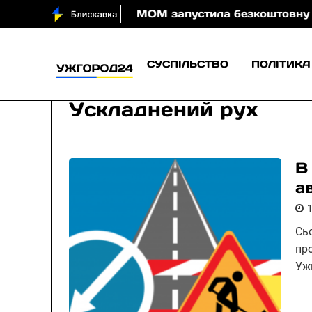
води вночі
МОМ запустила безкоштовну онлайн-гру
СУСПІЛЬСТВО
ПОЛІТИКА
Ускладнений рух
В
а
Сьо
пр
Уж