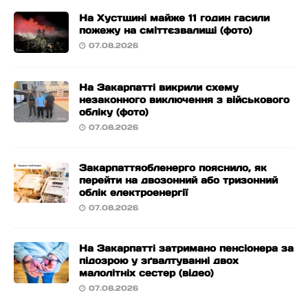
На Хустщині майже 11 годин гасили
пожежу на сміттєзвалищі (фото)
07.08.2026
На Закарпатті викрили схему
незаконного виключення з військового
обліку (фото)
07.08.2026
Закарпаттяобленерго пояснило, як
перейти на двозонний або тризонний
облік електроенергії
07.08.2026
На Закарпатті затримано пенсіонера за
підозрою у зґвалтуванні двох
малолітніх сестер (відео)
07.08.2026