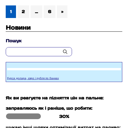
1
2
…
6
»
Новини
Пошук
Курси долара, євро і рубля по банках
Як ви реагуєте на підняття цін на пальне:
заправляюсь як і раніше, що робити:
30%
шукаю інші шляхи оптимізації витрат на паливо: