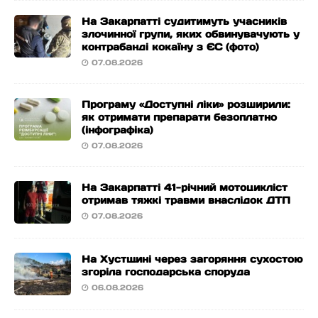
На Закарпатті судитимуть учасників
злочинної групи, яких обвинувачують у
контрабанді кокаїну з ЄС (фото)
07.08.2026
Програму «Доступні ліки» розширили:
як отримати препарати безоплатно
(інфографіка)
07.08.2026
На Закарпатті 41-річний мотоцикліст
отримав тяжкі травми внаслідок ДТП
07.08.2026
На Хустщині через загоряння сухостою
згоріла господарська споруда
06.08.2026