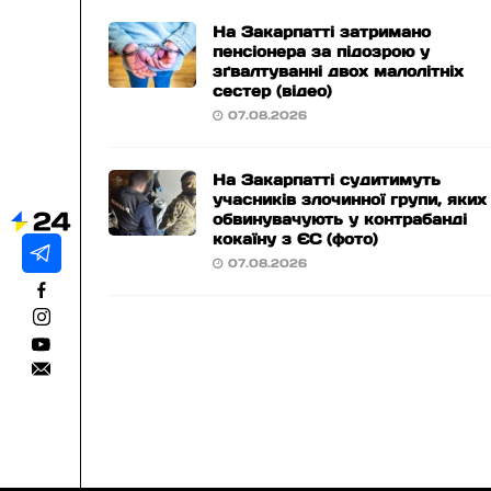
На Закарпатті затримано
пенсіонера за підозрою у
зґвалтуванні двох малолітніх
сестер (відео)
07.08.2026
На Закарпатті судитимуть
учасників злочинної групи, яких
обвинувачують у контрабанді
кокаїну з ЄС (фото)
07.08.2026