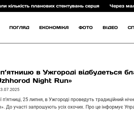
кість планових стентувань серця
Через маловоддя 
ПОГЛЯД
ЕКОНОМІКА
ФОТО
ВІДЕО
С
 п’ятницю в Ужгороді відбудеться бл
Uzhhorod Night Run»
23.07.2025
ї п’ятниці, 25 липня, в Ужгороді проведуть традиційний ніч
n». До участі запрошують усіх охочих. Про це інформує Упр