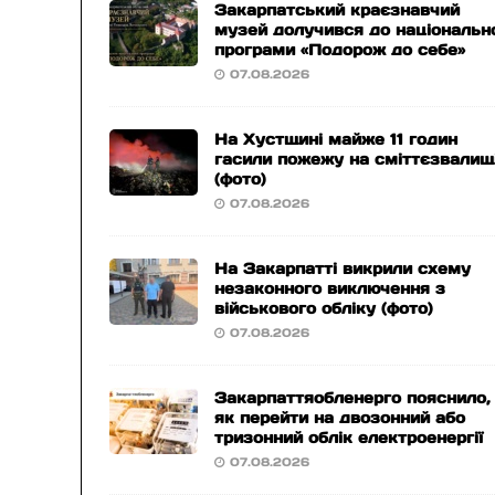
Закарпатський краєзнавчий
музей долучився до національн
програми «Подорож до себе»
07.08.2026
На Хустщині майже 11 годин
гасили пожежу на сміттєзвалищ
(фото)
07.08.2026
На Закарпатті викрили схему
незаконного виключення з
військового обліку (фото)
07.08.2026
Закарпаттяобленерго пояснило,
як перейти на двозонний або
тризонний облік електроенергії
07.08.2026