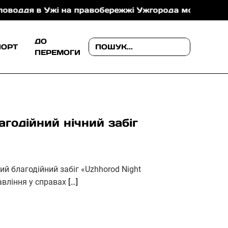
в Ужі на правобережжі Ужгорода можуть зменшувати
ДО
ПОРТ
ПЕРЕМОГИ
агодійний нічний забіг
ний благодійний забіг «Uzhhorod Night
авління у справах
[…]