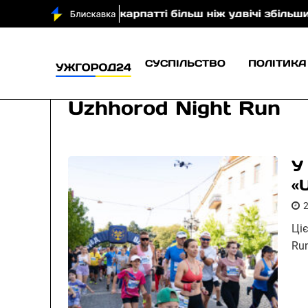
али
На Закарпатті більш ніж удвічі збільшили кіль
СУСПІЛЬСТВО
ПОЛІТИКА
Uzhhorod Night Run
У
«
Ціє
Ru