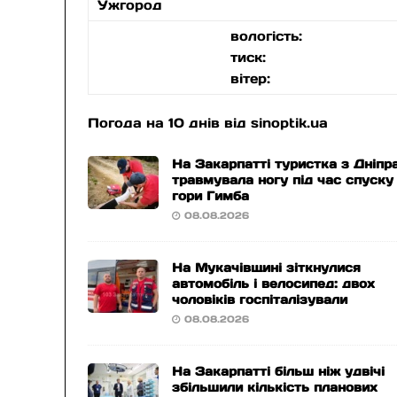
Ужгород
вологість:
тиск:
вітер:
Погода на 10 днів від
sinoptik.ua
На Закарпатті туристка з Дніпр
травмувала ногу під час спуску
гори Гимба
08.08.2026
На Мукачівщині зіткнулися
автомобіль і велосипед: двох
чоловіків госпіталізували
08.08.2026
На Закарпатті більш ніж удвічі
збільшили кількість планових