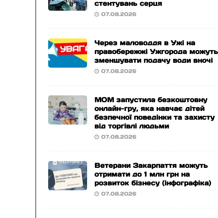
стентувань серця
07.08.2026
Через маловоддя в Ужі на
правобережжі Ужгорода можут
зменшувати подачу води вночі
07.08.2026
МОМ запустила безкоштовну
онлайн-гру, яка навчає дітей
безпечної поведінки та захисту
від торгівлі людьми
07.08.2026
Ветерани Закарпаття можуть
отримати до 1 млн грн на
розвиток бізнесу (інфографіка)
07.08.2026