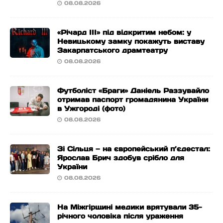
08.08.2026
«Річард ІІІ» під відкритим небом: у
Невицькому замку покажуть виставу
Закарпатського драмтеатру
08.08.2026
Футболіст «Браги» Даніель Раззувайло
отримав паспорт громадянина України
в Ужгороді (фото)
08.08.2026
Зі Сільця — на європейський п’єдестал:
Ярослав Брич здобув срібло для
України
08.08.2026
На Міжгірщині медики врятували 35-
річного чоловіка після ураження