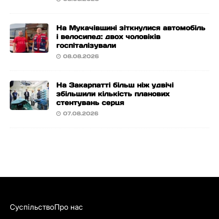
На Мукачівщині зіткнулися автомобіль
і велосипед: двох чоловіків
госпіталізували
08.08.2026
На Закарпатті більш ніж удвічі
збільшили кількість планових
стентувань серця
07.08.2026
Суспільство
Про нас