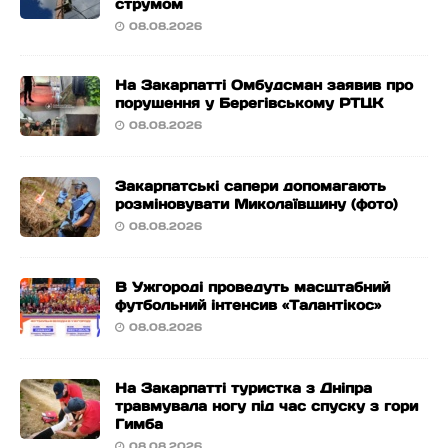
струмом
08.08.2026
На Закарпатті Омбудсман заявив про
порушення у Берегівському РТЦК
08.08.2026
Закарпатські сапери допомагають
розміновувати Миколаївщину (фото)
08.08.2026
В Ужгороді проведуть масштабний
футбольний інтенсив «Талантікос»
08.08.2026
На Закарпатті туристка з Дніпра
травмувала ногу під час спуску з гори
Гимба
08.08.2026