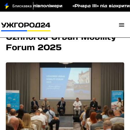
 аукціон співполімери
«Річард ІІІ» під відкритим
Uzhhorod Urban Mobility
Forum 2025