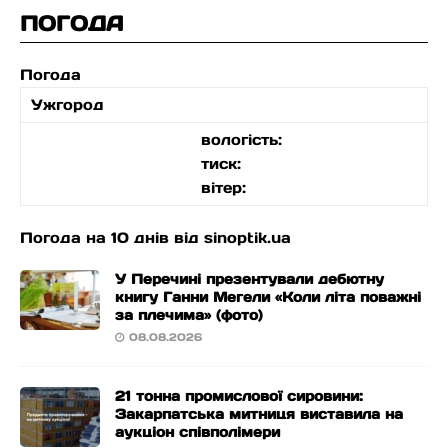
ПОГОДА
Погода
Ужгород
вологість:
тиск:
вітер:
Погода на 10 днів від
sinoptik.ua
У Перечині презентували дебютну
книгу Ганни Мегели «Коли літа поважні
за плечима» (фото)
08.08.2026
21 тонна промислової сировини:
Закарпатська митниця виставила на
аукціон співполімери