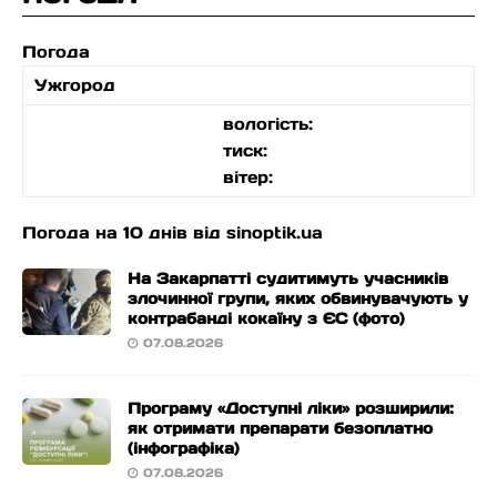
Погода
Ужгород
вологість:
тиск:
вітер:
Погода на 10 днів від
sinoptik.ua
На Закарпатті судитимуть учасників
злочинної групи, яких обвинувачують у
контрабанді кокаїну з ЄС (фото)
07.08.2026
Програму «Доступні ліки» розширили:
як отримати препарати безоплатно
(інфографіка)
07.08.2026