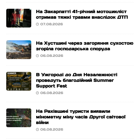
На Закарпатті 41-річний мотоцикліст
отримав тяжкі травми внаслідок ДТП
07.08.2026
На Хустщині через загоряння сухостою
згоріла господарська споруда
06.08.2026
В Ужгороді до Дня Незалежності
проведуть благодійний Summer
Support Fest
06.08.2026
На Рахівщині туристи виявили
мінометну міну часів Другої світової
війни
06.08.2026