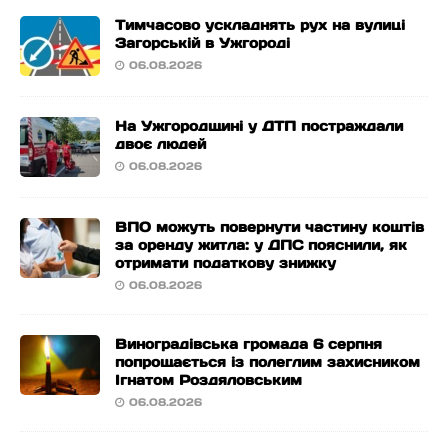
Тимчасово ускладнять рух на вулиці
Загорській в Ужгороді
06.08.2026
На Ужгородщині у ДТП постраждали
двоє людей
06.08.2026
ВПО можуть повернути частину коштів
за оренду житла: у ДПС пояснили, як
отримати податкову знижку
06.08.2026
Виноградівська громада 6 серпня
попрощається із полеглим захисником
Ігнатом Роздяловським
06.08.2026