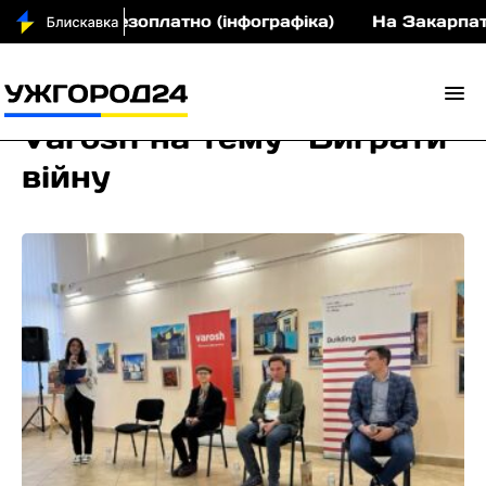
парати безоплатно (інфографіка)
На Закарпатті 4
Varosh на тему “Виграти
війну