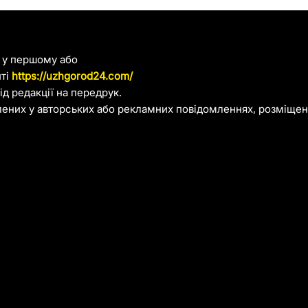
я у першому або
йті
https://uzhgorod24.com/
д редакції на передрук.
лених у авторських або рекламних повідомленнях, розміщени