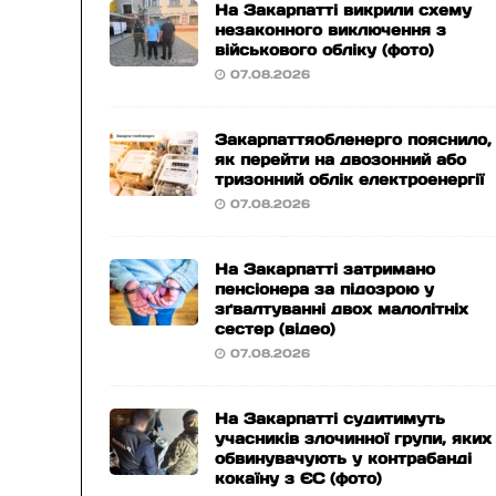
На Закарпатті викрили схему
незаконного виключення з
військового обліку (фото)
07.08.2026
Закарпаттяобленерго пояснило,
як перейти на двозонний або
тризонний облік електроенергії
07.08.2026
На Закарпатті затримано
пенсіонера за підозрою у
зґвалтуванні двох малолітніх
сестер (відео)
07.08.2026
На Закарпатті судитимуть
учасників злочинної групи, яких
обвинувачують у контрабанді
кокаїну з ЄС (фото)