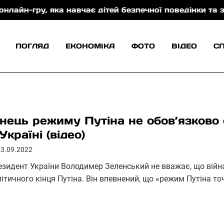
 яка навчає дітей безпечної поведінки та захисту в
ПОГЛЯД
ЕКОНОМІКА
ФОТО
ВІДЕО
С
інець режиму Путіна не обов’язково 
Україні (відео)
23.09.2022
езидент України Володимер Зеленський не вважає, що війн
ітичного кінця Путіна. Він впевнений, що «режим Путіна то