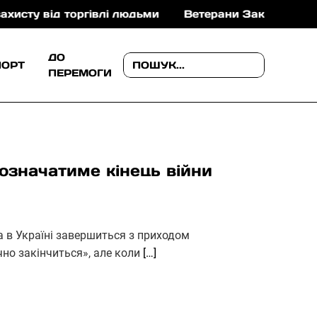
ід торгівлі людьми
Ветерани Закарпаття можуть от
ДО
ПОРТ
ПЕРЕМОГИ
означатиме кінець війни
а в Україні завершиться з приходом
чно закінчиться», але коли
[…]