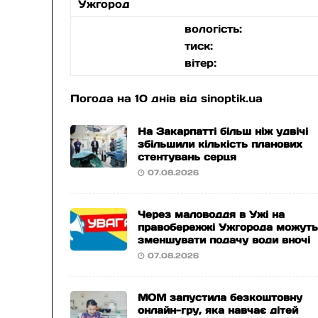
Ужгород
вологість:
тиск:
вітер:
Погода на 10 днів від
sinoptik.ua
На Закарпатті більш ніж удвічі
збільшили кількість планових
стентувань серця
07.08.2026
Через маловоддя в Ужі на
правобережжі Ужгорода можут
зменшувати подачу води вночі
07.08.2026
МОМ запустила безкоштовну
онлайн-гру, яка навчає дітей