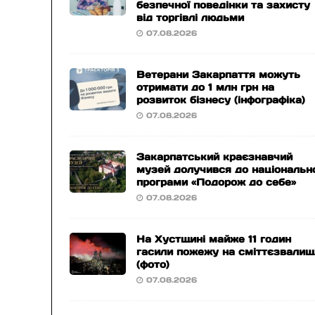
безпечної поведінки та захисту
від торгівлі людьми
07.08.2026
Ветерани Закарпаття можуть
отримати до 1 млн грн на
розвиток бізнесу (інфографіка)
07.08.2026
Закарпатський краєзнавчий
музей долучився до національн
програми «Подорож до себе»
07.08.2026
На Хустщині майже 11 годин
гасили пожежу на сміттєзвалищ
(фото)
07.08.2026