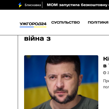
води вночі
МОМ запустила безкоштовну онлайн-гру,
СУСПІЛЬСТВО
ПОЛІТИКА
війна з
К
в 
Пр
пол