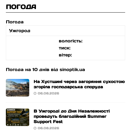
ПОГОДА
Погода
Ужгород
вологість:
тиск:
вітер:
Погода на 10 днів від
sinoptik.ua
На Хустщині через загоряння сухостою
згоріла господарська споруда
06.08.2026
В Ужгороді до Дня Незалежності
проведуть благодійний Summer
Support Fest
06.08.2026