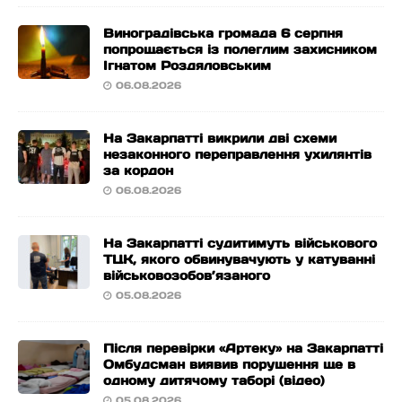
Виноградівська громада 6 серпня
попрощається із полеглим захисником
Ігнатом Роздяловським
06.08.2026
На Закарпатті викрили дві схеми
незаконного переправлення ухилянтів
за кордон
06.08.2026
На Закарпатті судитимуть військового
ТЦК, якого обвинувачують у катуванні
військовозобов’язаного
05.08.2026
Після перевірки «Артеку» на Закарпатті
Омбудсман виявив порушення ще в
одному дитячому таборі (відео)
05.08.2026