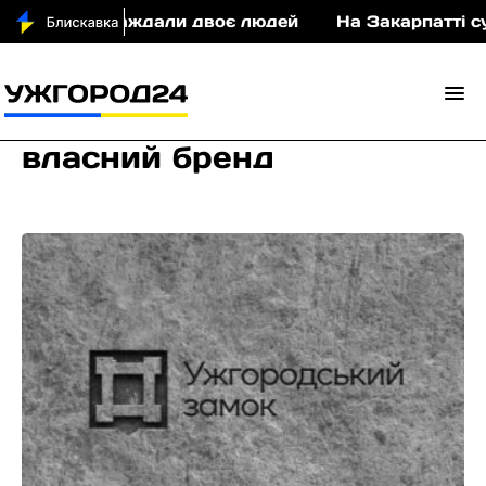
ДТП постраждали двоє людей
На Закарпатті судит
власний бренд