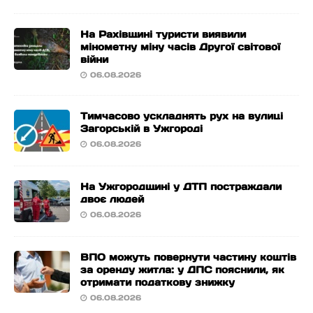
На Рахівщині туристи виявили
мінометну міну часів Другої світової
війни
06.08.2026
Тимчасово ускладнять рух на вулиці
Загорській в Ужгороді
06.08.2026
На Ужгородщині у ДТП постраждали
двоє людей
06.08.2026
ВПО можуть повернути частину коштів
за оренду житла: у ДПС пояснили, як
отримати податкову знижку
06.08.2026