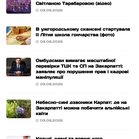
Світланою Тарабаровою (відео)
09.08.2026
В ужгородському скансені стартувала
ІІ Літня школа гончарства (фото)
09.08.2026
Омбудсман вимагає масштабної
перевірки ТЦК та СП на Закарпатті:
заявляє про порушення прав і кадрові
маніпуляції
09.08.2026
Небесно-сині дзвоники Карпат: де на
Закарпатті можна побачити альпійські
квіти
09.08.2026
Козулі, олені та вовки: кого