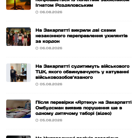
Ігнатом Роздяловським
06.08.2026
На Закарпатті викрили дві схеми
незаконного переправлення ухилянтів
за кордон
06.08.2026
На Закарпатті судитимуть військового
ТЦК, якого обвинувачують у катуванні
військовозобов’язаного
05.08.2026
Після перевірки «Артеку» на Закарпатті
Омбудсман виявив порушення ще в
одному дитячому таборі (відео)
05.08.2026