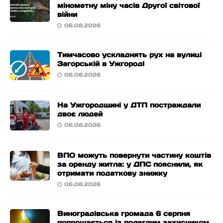
мінометну міну часів Другої світової
війни
06.08.2026
Тимчасово ускладнять рух на вулиці
Загорській в Ужгороді
06.08.2026
На Ужгородщині у ДТП постраждали
двоє людей
06.08.2026
ВПО можуть повернути частину коштів
за оренду житла: у ДПС пояснили, як
отримати податкову знижку
06.08.2026
Виноградівська громада 6 серпня
попрощається із полеглим захисником