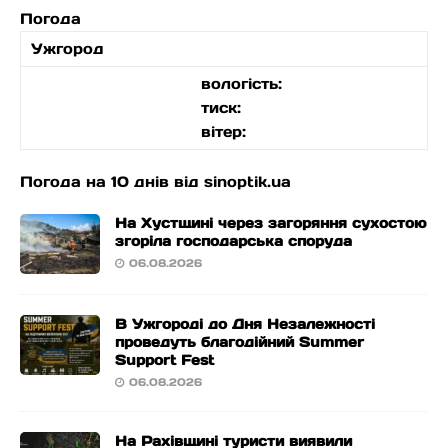
Погода
Ужгород
вологість:
тиск:
вітер:
Погода на 10 днів від
sinoptik.ua
На Хустщині через загоряння сухостою
згоріла господарська споруда
06.08.2026
В Ужгороді до Дня Незалежності
проведуть благодійний Summer
Support Fest
06.08.2026
На Рахівщині туристи виявили