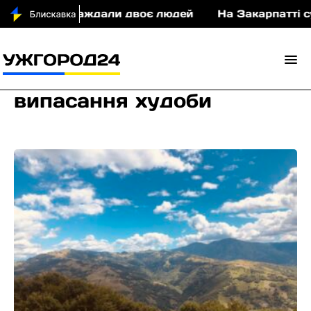
ДТП постраждали двоє людей
На Закарпатті судит
випасання худоби