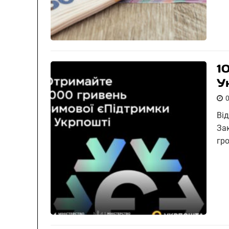
1
У
Ві
За
гр