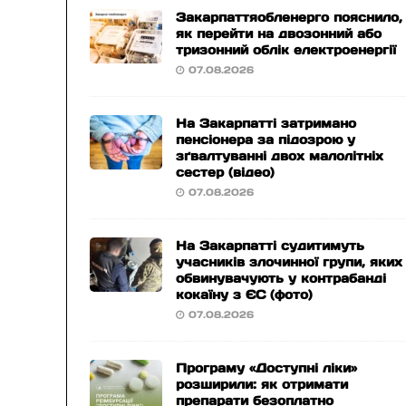
Закарпаттяобленерго пояснило,
як перейти на двозонний або
тризонний облік електроенергії
07.08.2026
На Закарпатті затримано
пенсіонера за підозрою у
зґвалтуванні двох малолітніх
сестер (відео)
07.08.2026
На Закарпатті судитимуть
учасників злочинної групи, яких
обвинувачують у контрабанді
кокаїну з ЄС (фото)
07.08.2026
Програму «Доступні ліки»
розширили: як отримати
препарати безоплатно