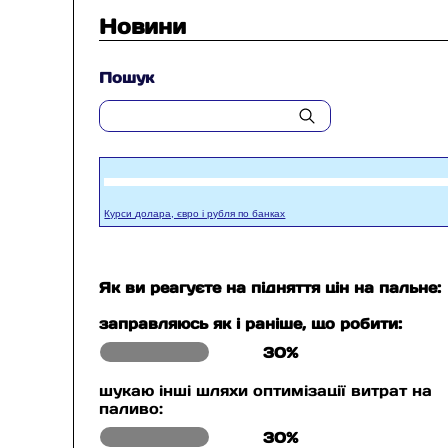
Новини
Пошук
Курси долара, євро і рубля по банках
Як ви реагуєте на підняття цін на пальне:
заправляюсь як і раніше, що робити:
30%
шукаю інші шляхи оптимізації витрат на
паливо:
30%