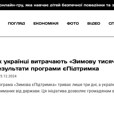
, яка навчає дітей безпечної поведінки та захисту 
ПОГЛЯД
ЕКОНОМІКА
ФОТО
ВІДЕО
С
к українці витрачають «Зимову тисяч
езультати програми єПідтримка
15.12.2024
ограма «Зимова єПідтримка» триває лише три дні, а україн
риманих від держави. Ця ініціатива дозволяє громадянам