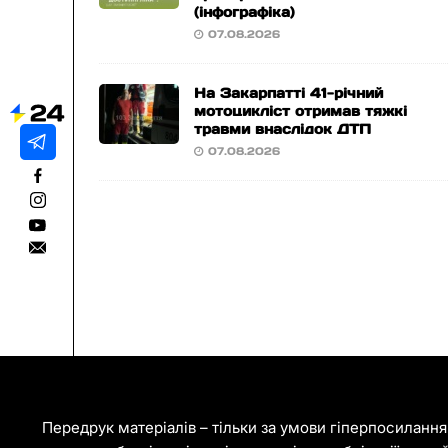
(інфографіка)
07.08.2026
На Закарпатті 41-річний
мотоцикліст отримав тяжкі
травми внаслідок ДТП
07.08.2026
Передрук матеріалів – тільки за умови гіперпосиланн