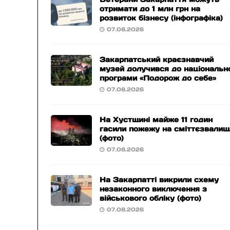
отримати до 1 млн грн на
розвиток бізнесу (інфографіка)
07.08.2026
Закарпатський краєзнавчий
музей долучився до національн
програми «Подорож до себе»
07.08.2026
На Хустщині майже 11 годин
гасили пожежу на сміттєзвалищ
(фото)
07.08.2026
На Закарпатті викрили схему
незаконного виключення з
військового обліку (фото)
07.08.2026