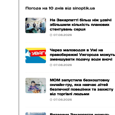
Погода на 10 днів від
sinoptik.ua
На Закарпатті більш ніж удвічі
збільшили кількість планових
стентувань серця
07.08.2026
Через маловоддя в Ужі на
правобережжі Ужгорода можут
зменшувати подачу води вночі
07.08.2026
МОМ запустила безкоштовну
онлайн-гру, яка навчає дітей
безпечної поведінки та захисту
від торгівлі людьми
07.08.2026
Ветерани Закарпаття можуть