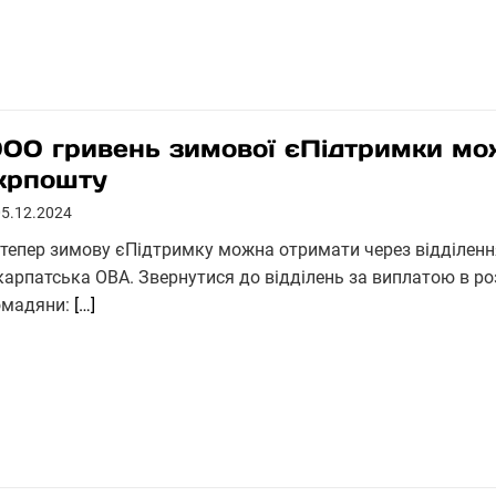
000 гривень зимової єПідтримки мо
крпошту
05.12.2024
дтепер зимову єПідтримку можна отримати через відділенн
карпатська ОВА. Звернутися до відділень за виплатою в ро
омадяни:
[…]