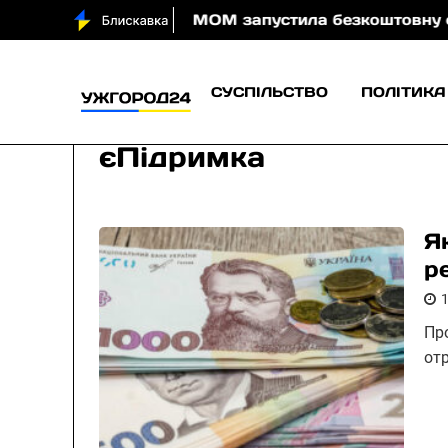
 води вночі
МОМ запустила безкоштовну онлайн-гру
СУСПІЛЬСТВО
ПОЛІТИКА
єПідримка
Я
р
Пр
от