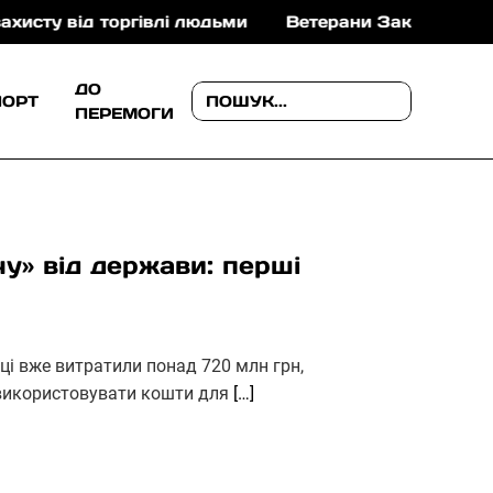
від торгівлі людьми
Ветерани Закарпаття можуть о
ДО
ПОРТ
ПЕРЕМОГИ
у» від держави: перші
ці вже витратили понад 720 млн грн,
 використовувати кошти для
[…]