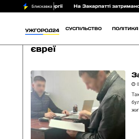
лектроенергії
На Закарпатті затримано пенсіонера
СУСПІЛЬСТВО
ПОЛІТИКА
євреї
З
Та
бу
жи