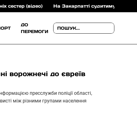
відео)
На Закарпатті судитимуть учасників злочин
ДО
ПОРТ
ПЕРЕМОГИ
і ворожнечі до євреїв
нформацією пресслужби поліції області,
висті між різними групами населення