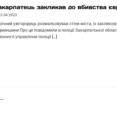
акарпатець закликав до вбивства є
03.04.2023
-річний ужгородець розмальовував стіни міста, із закликом
цменшини Про це повідомили в поліції Закарпатської облас
йонного управління поліції
[…]