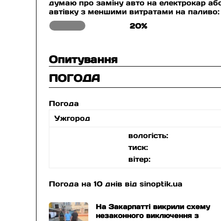
думаю про заміну авто на електрокар аб
автівку з меншими витратами на паливо:
20%
Опитування
ПОГОДА
Погода
Ужгород
вологість:
тиск:
вітер:
Погода на 10 днів від
sinoptik.ua
На Закарпатті викрили схему
незаконного виключення з