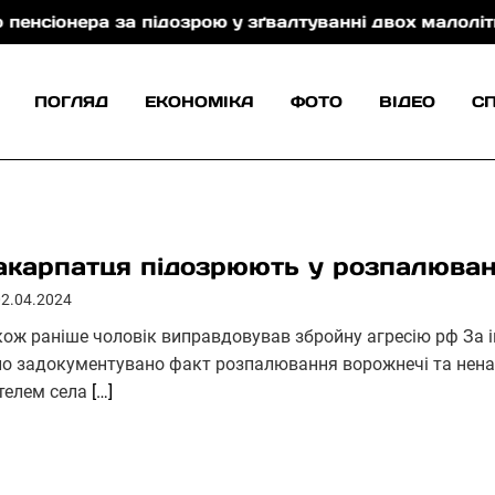
 за підозрою у зґвалтуванні двох малолітніх сестер (
ПОГЛЯД
ЕКОНОМІКА
ФОТО
ВІДЕО
С
акарпатця підозрюють у розпалюванн
02.04.2024
кож раніше чоловік виправдовував збройну агресію рф За і
ло задокументувано факт розпалювання ворожнечі та нена
телем села
[…]