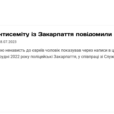
нтисеміту із Закарпаття повідомили
28.07.2023
ою ненависть до євреїв чоловік показував через написи в 
рудні 2022 року поліцейські Закарпаття, у співпраці зі Сл