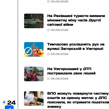
06.08.2026
На Рахівщині туристи виявили
мінометну міну часів Другої
світової війни
06.08.2026
Тимчасово ускладнять рух на
вулиці Загорській в Ужгороді
06.08.2026
На Ужгородщині у ДТП
постраждали двоє людей
06.08.2026
ВПО можуть повернути частину
коштів за оренду житла: у ДПС
пояснили, як отримати податко
знижку