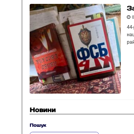
З
44
на
ра
Новини
Пошук