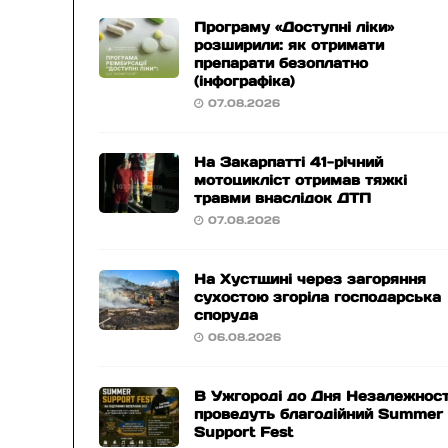
Програму «Доступні ліки»
розширили: як отримати
препарати безоплатно
(інфографіка)
07.08.2026
На Закарпатті 41-річний
мотоцикліст отримав тяжкі
травми внаслідок ДТП
07.08.2026
На Хустщині через загоряння
сухостою згоріла господарська
споруда
06.08.2026
В Ужгороді до Дня Незалежност
проведуть благодійний Summer
Support Fest