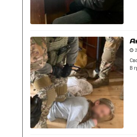
А
Св
В г