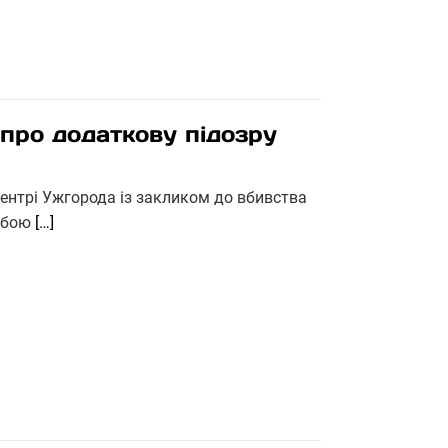
 про додаткову підозру
центрі Ужгорода із закликом до вбивства
ужбою
[…]