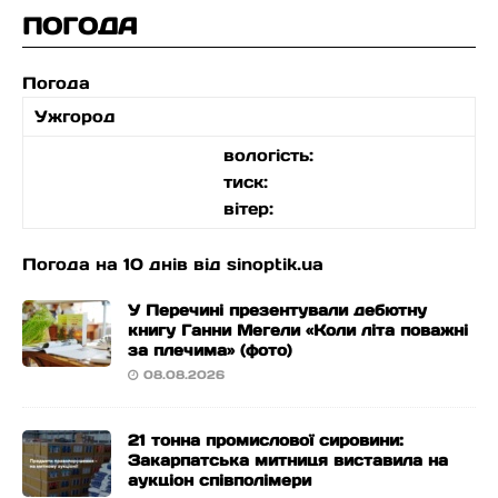
ПОГОДА
Погода
Ужгород
вологість:
тиск:
вітер:
Погода на 10 днів від
sinoptik.ua
У Перечині презентували дебютну
книгу Ганни Мегели «Коли літа поважні
за плечима» (фото)
08.08.2026
21 тонна промислової сировини:
Закарпатська митниця виставила на
аукціон співполімери