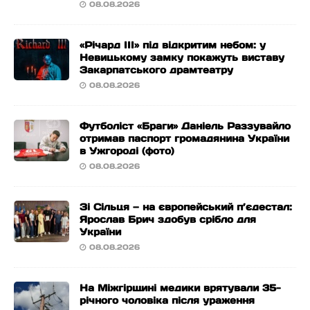
08.08.2026
«Річард ІІІ» під відкритим небом: у
Невицькому замку покажуть виставу
Закарпатського драмтеатру
08.08.2026
Футболіст «Браги» Даніель Раззувайло
отримав паспорт громадянина України
в Ужгороді (фото)
08.08.2026
Зі Сільця — на європейський п’єдестал:
Ярослав Брич здобув срібло для
України
08.08.2026
На Міжгірщині медики врятували 35-
річного чоловіка після ураження