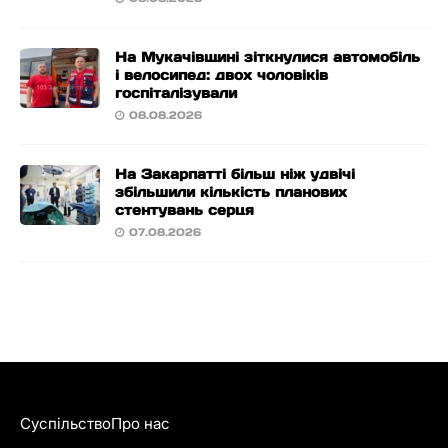
На Мукачівщині зіткнулися автомобіль
і велосипед: двох чоловіків
госпіталізували
08.08.2026
На Закарпатті більш ніж удвічі
збільшили кількість планових
стентувань серця
07.08.2026
Суспільство
Про нас