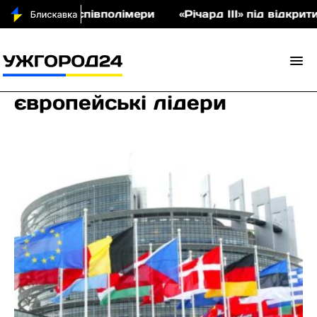
 аукціон співполімери
«Річард ІІІ» під відкрити
європейські лідери