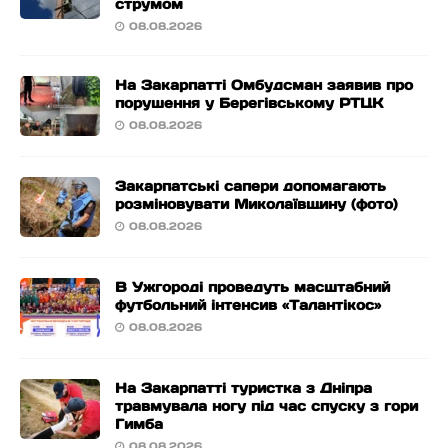
струмом
08.08.2026
На Закарпатті Омбудсман заявив про
порушення у Берегівському РТЦК
08.08.2026
Закарпатські сапери допомагають
розміновувати Миколаївщину (фото)
08.08.2026
В Ужгороді проведуть масштабний
футбольний інтенсив «Талантікос»
08.08.2026
На Закарпатті туристка з Дніпра
травмувала ногу під час спуску з гори
Гимба
08.08.2026