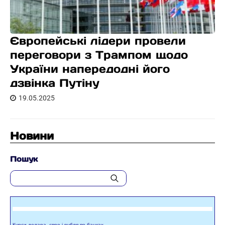
Європейські лідери провели
переговори з Трампом щодо
України напередодні його
дзвінка Путіну
19.05.2025
Новини
Пошук
Курси долара, євро і рубля по банках