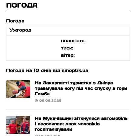
ПОГОДА
Погода
Ужгород
вологість:
тиск:
вітер:
Погода на 10 днів від
sinoptik.ua
На Закарпатті туристка з Дніпра
травмувала ногу під час спуску з гори
Гимба
08.08.2026
На Мукачівщині зіткнулися автомобіль
і велосипед: двох чоловіків
госпіталізували