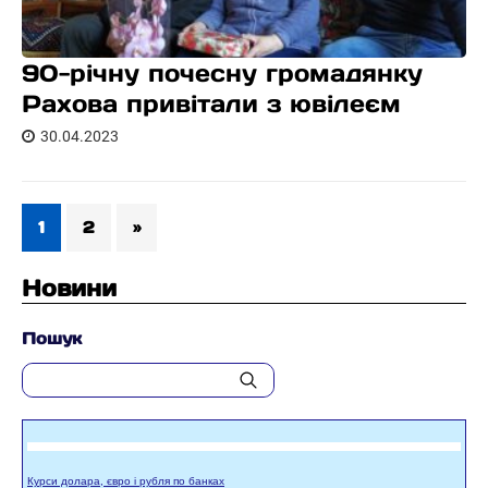
90-річну почесну громадянку
Рахова привітали з ювілеєм
30.04.2023
1
2
»
Новини
Пошук
Курси долара, євро і рубля по банках