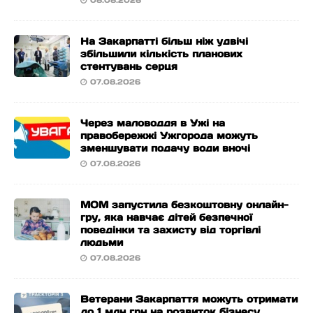
08.08.2026
На Закарпатті більш ніж удвічі
збільшили кількість планових
стентувань серця
07.08.2026
Через маловоддя в Ужі на
правобережжі Ужгорода можуть
зменшувати подачу води вночі
07.08.2026
МОМ запустила безкоштовну онлайн-
гру, яка навчає дітей безпечної
поведінки та захисту від торгівлі
людьми
07.08.2026
Ветерани Закарпаття можуть отримати
до 1 млн грн на розвиток бізнесу