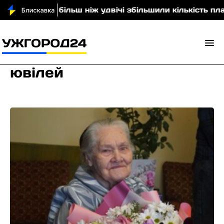
ільш ніж удвічі збільшили кількість планових стентув
ювілей