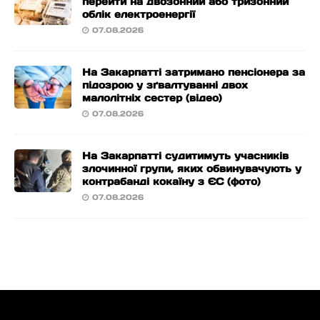
перейти на двозонний або тризонний
облік електроенергії
07.08.2026
На Закарпатті затримано пенсіонера за
підозрою у зґвалтуванні двох
малолітніх сестер (відео)
07.08.2026
На Закарпатті судитимуть учасників
злочинної групи, яких обвинувачують у
контрабанді кокаїну з ЄС (фото)
07.08.2026