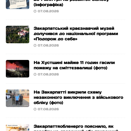
(інфографіка)
07.08.2026
Закарпатський краєзнавчий музей
долучився до національної програми
«Подорож до себе»
07.08.2026
На Хустщині майже 11 годин гасили
пожежу на сміттєзвалищі (фото)
07.08.2026
На Закарпатті викрили схему
незаконного виключення з військового
обліку (фото)
07.08.2026
Закарпаттяобленерго пояснило, як