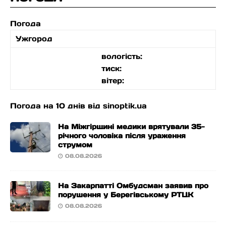
Погода
Ужгород
вологість:
тиск:
вітер:
Погода на 10 днів від
sinoptik.ua
На Міжгірщині медики врятували 35-
річного чоловіка після ураження
струмом
08.08.2026
На Закарпатті Омбудсман заявив про
порушення у Берегівському РТЦК
08.08.2026