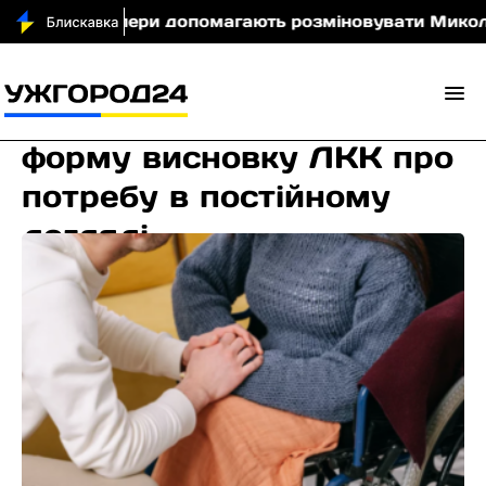
атські сапери допомагають розміновувати Миколаївщ
З 27 грудня
запроваджують нову
форму висновку ЛКК про
потребу в постійному
догляді