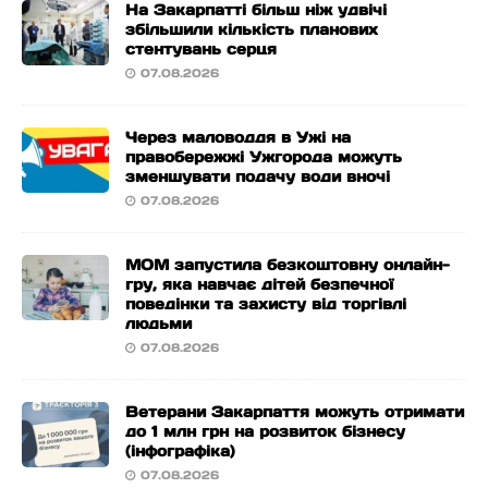
На Закарпатті більш ніж удвічі
збільшили кількість планових
стентувань серця
07.08.2026
Через маловоддя в Ужі на
правобережжі Ужгорода можуть
зменшувати подачу води вночі
07.08.2026
МОМ запустила безкоштовну онлайн-
гру, яка навчає дітей безпечної
поведінки та захисту від торгівлі
людьми
07.08.2026
Ветерани Закарпаття можуть отримати
до 1 млн грн на розвиток бізнесу
(інфографіка)
07.08.2026