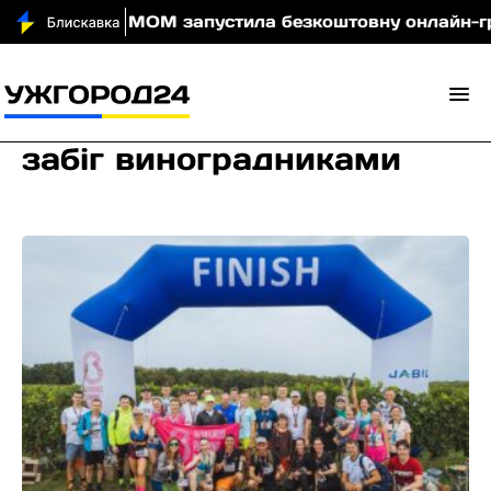
 вночі
МОМ запустила безкоштовну онлайн-гру, яка
забіг виноградниками