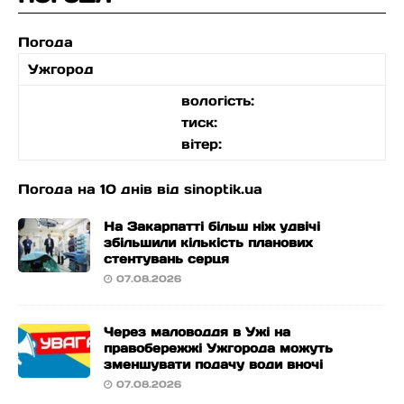
Погода
Ужгород
вологість:
тиск:
вітер:
Погода на 10 днів від
sinoptik.ua
На Закарпатті більш ніж удвічі
збільшили кількість планових
стентувань серця
07.08.2026
Через маловоддя в Ужі на
правобережжі Ужгорода можуть
зменшувати подачу води вночі
07.08.2026