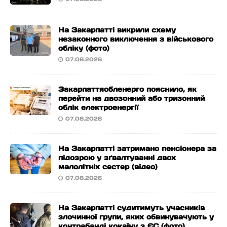
На Закарпатті викрили схему
незаконного виключення з військового
обліку (фото)
07.08.2026
Закарпаттяобленерго пояснило, як
перейти на двозонний або тризонний
облік електроенергії
07.08.2026
На Закарпатті затримано пенсіонера за
підозрою у зґвалтуванні двох
малолітніх сестер (відео)
07.08.2026
На Закарпатті судитимуть учасників
злочинної групи, яких обвинувачують у
контрабанді кокаїну з ЄС (фото)