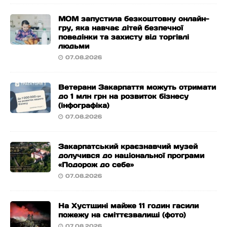
МОМ запустила безкоштовну онлайн-
гру, яка навчає дітей безпечної
поведінки та захисту від торгівлі
людьми
07.08.2026
Ветерани Закарпаття можуть отримати
до 1 млн грн на розвиток бізнесу
(інфографіка)
07.08.2026
Закарпатський краєзнавчий музей
долучився до національної програми
«Подорож до себе»
07.08.2026
На Хустщині майже 11 годин гасили
пожежу на сміттєзвалищі (фото)
07.08.2026