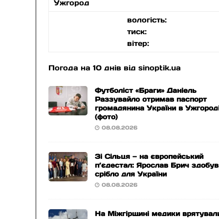
Ужгород
вологість:
тиск:
вітер:
Погода на 10 днів від
sinoptik.ua
Футболіст «Браги» Даніель
Раззувайло отримав паспорт
громадянина України в Ужгород
(фото)
08.08.2026
Зі Сільця — на європейський
п’єдестал: Ярослав Брич здобув
срібло для України
08.08.2026
На Міжгірщині медики врятувал