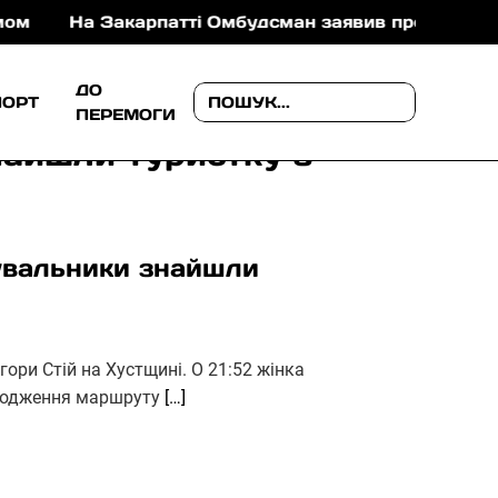
а Закарпатті Омбудсман заявив про порушення у Б
ДО
ПОРТ
ПЕРЕМОГИ
найшли туристку з
тувальники знайшли
гори Стій на Хустщині. О 21:52 жінка
оходження маршруту
[…]