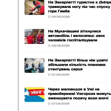
На Закарпатті туристка з Дніпр
травмувала ногу під час спуску
гори Гимба
08.08.2026
На Мукачівщині зіткнулися
автомобіль і велосипед: двох
чоловіків госпіталізували
08.08.2026
На Закарпатті більш ніж удвічі
збільшили кількість планових
стентувань серця
07.08.2026
Через маловоддя в Ужі на
правобережжі Ужгорода можут
зменшувати подачу води вночі
07.08.2026