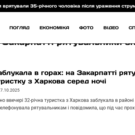
ли 35-річного чоловіка після ураження струмом
Н
ПОГЛЯД
ЕКОНОМІКА
ФОТО
ВІДЕО
С
а Закарпатті рятувальники з
аблукала в горах: на Закарпатті ря
уристку з Харкова серед ночі
27.10.2025
но ввечері 32-річна туристка з Харкова заблукала в районі 
телефонувала рятувальникам і повідомила, що під час пр