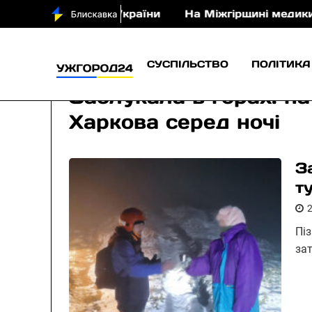
 срібло для України
На Міжгірщині медики врятува
СУСПІЛЬСТВО
ПОЛІТИКА
Заблукала в горах: н
Харкова серед ночі
З
т
Піз
за