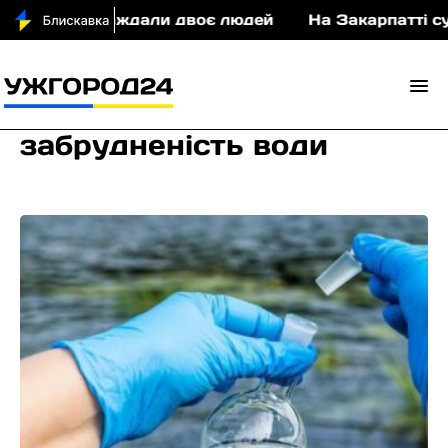
ТП постраждали двоє людей
На Закарпатті судит
забрудненість води