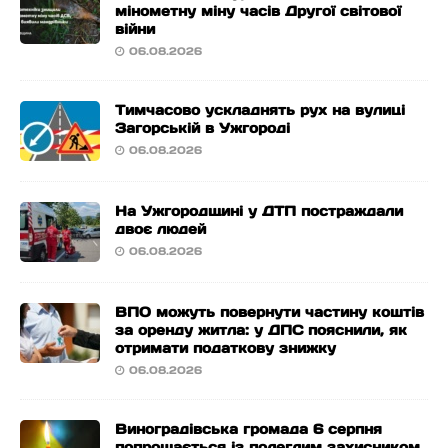
мінометну міну часів Другої світової
війни
06.08.2026
Тимчасово ускладнять рух на вулиці
Загорській в Ужгороді
06.08.2026
На Ужгородщині у ДТП постраждали
двоє людей
06.08.2026
ВПО можуть повернути частину коштів
за оренду житла: у ДПС пояснили, як
отримати податкову знижку
06.08.2026
Виноградівська громада 6 серпня
попрощається із полеглим захисником