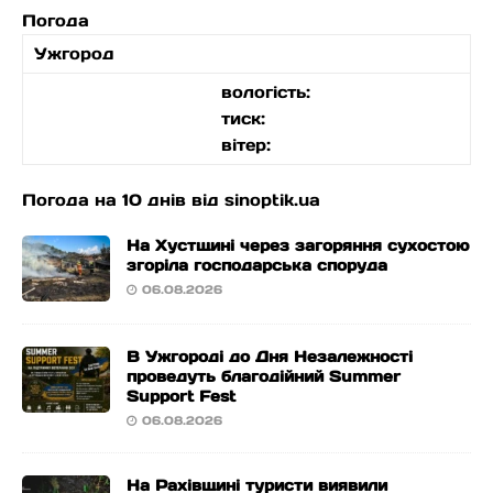
Погода
Ужгород
вологість:
тиск:
вітер:
Погода на 10 днів від
sinoptik.ua
На Хустщині через загоряння сухостою
згоріла господарська споруда
06.08.2026
В Ужгороді до Дня Незалежності
проведуть благодійний Summer
Support Fest
06.08.2026
На Рахівщині туристи виявили