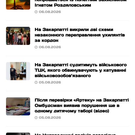
Ігнатом Роздяловським
06.08.2026
На Закарпатті викрили дві схеми
незаконного переправлення ухилянтів
за кордон
06.08.2026
На Закарпатті судитимуть військового
ТЦК, якого обвинувачують у катуванні
військовозобов’язаного
05.08.2026
Після перевірки «Артеку» на Закарпатті
Омбудсман виявив порушення ще в
одному дитячому таборі (відео)
05.08.2026