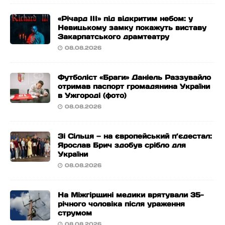
«Річард ІІІ» під відкритим небом: у
Невицькому замку покажуть виставу
Закарпатського драмтеатру
08.08.2026
Футболіст «Браги» Даніель Раззувайло
отримав паспорт громадянина України
в Ужгороді (фото)
08.08.2026
Зі Сільця — на європейський п’єдестал:
Ярослав Брич здобув срібло для
України
08.08.2026
На Міжгірщині медики врятували 35-
річного чоловіка після ураження
струмом
08.08.2026