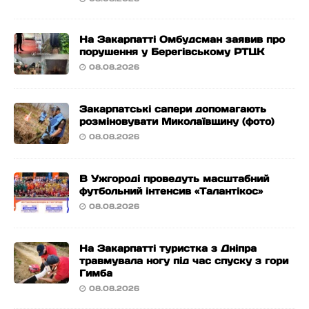
На Закарпатті Омбудсман заявив про
порушення у Берегівському РТЦК
08.08.2026
Закарпатські сапери допомагають
розміновувати Миколаївщину (фото)
08.08.2026
В Ужгороді проведуть масштабний
футбольний інтенсив «Талантікос»
08.08.2026
На Закарпатті туристка з Дніпра
травмувала ногу під час спуску з гори
Гимба
08.08.2026