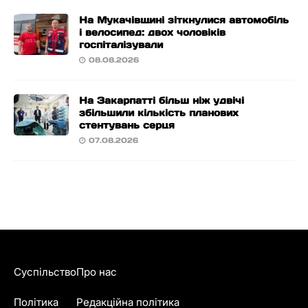
На Мукачівщині зіткнулися автомобіль
і велосипед: двох чоловіків
госпіталізували
08.08.2026
На Закарпатті більш ніж удвічі
збільшили кількість планових
стентувань серця
07.08.2026
Суспільство
Про нас
Політика
Редакційна політика