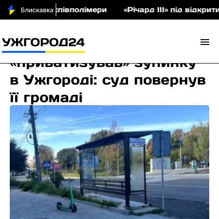
 аукціон співполімери
«Річард ІІІ» під відкрити
Забудовник
«приватизував» зупинку
в Ужгороді: суд повернув
її громаді