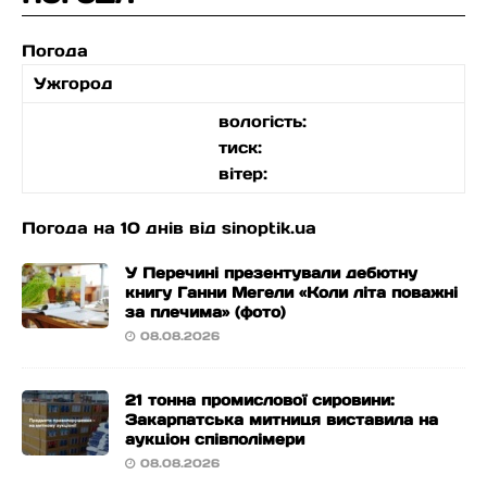
Погода
Ужгород
вологість:
тиск:
вітер:
Погода на 10 днів від
sinoptik.ua
У Перечині презентували дебютну
книгу Ганни Мегели «Коли літа поважні
за плечима» (фото)
08.08.2026
21 тонна промислової сировини:
Закарпатська митниця виставила на
аукціон співполімери
08.08.2026