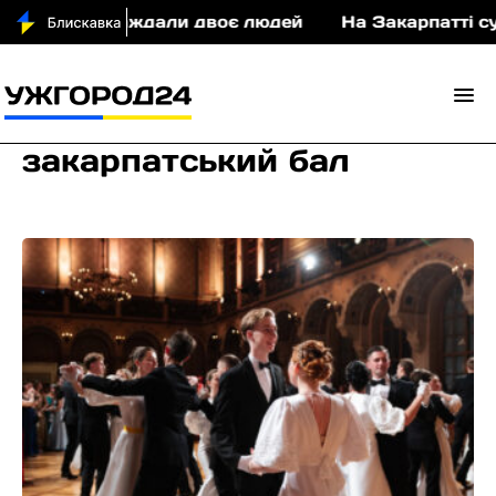
ТП постраждали двоє людей
На Закарпатті судит
закарпатський бал