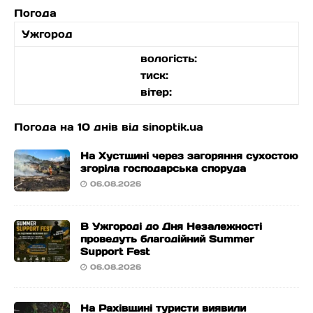
Погода
Ужгород
вологість:
тиск:
вітер:
Погода на 10 днів від
sinoptik.ua
На Хустщині через загоряння сухостою
згоріла господарська споруда
06.08.2026
В Ужгороді до Дня Незалежності
проведуть благодійний Summer
Support Fest
06.08.2026
На Рахівщині туристи виявили