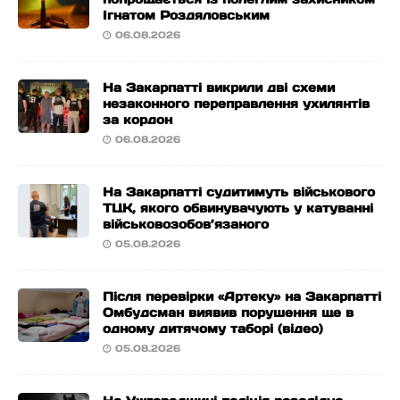
Ігнатом Роздяловським
06.08.2026
На Закарпатті викрили дві схеми
незаконного переправлення ухилянтів
за кордон
06.08.2026
На Закарпатті судитимуть військового
ТЦК, якого обвинувачують у катуванні
військовозобов’язаного
05.08.2026
Після перевірки «Артеку» на Закарпатті
Омбудсман виявив порушення ще в
одному дитячому таборі (відео)
05.08.2026