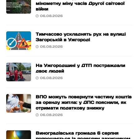
мінометну міну часів Другої світової
війни
06.08.2026
Тимчасово ускладнять рух на вулиці
Загорській в Ужгороді
06.08.2026
На Ужгородщині у ДТП постраждали
двоє людей
06.08.2026
ВПО можуть повернути частину коштів
за оренду житла: у ДПС пояснили, як
отримати податкову знижку
06.08.2026
Виноградівська громада 6 серпня
попрощається із полеглим захисником