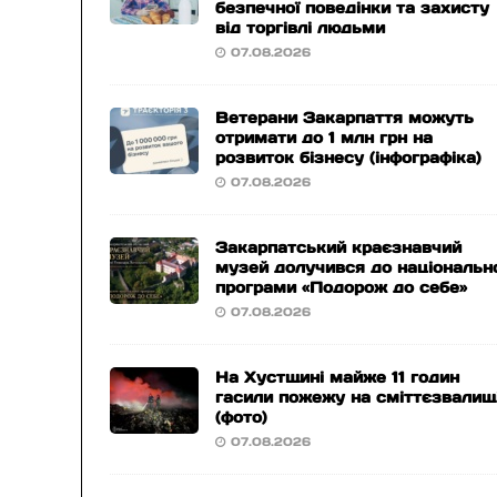
безпечної поведінки та захисту
від торгівлі людьми
07.08.2026
Ветерани Закарпаття можуть
отримати до 1 млн грн на
розвиток бізнесу (інфографіка)
07.08.2026
Закарпатський краєзнавчий
музей долучився до національн
програми «Подорож до себе»
07.08.2026
На Хустщині майже 11 годин
гасили пожежу на сміттєзвалищ
(фото)
07.08.2026