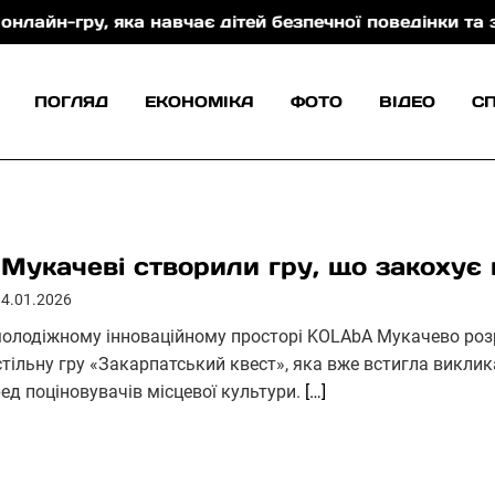
, яка навчає дітей безпечної поведінки та захисту в
ПОГЛЯД
ЕКОНОМІКА
ФОТО
ВІДЕО
С
 Мукачеві створили гру, що закохує 
14.01.2026
молодіжному інноваційному просторі KOLAbA Мукачево роз
стільну гру «Закарпатський квест», яка вже встигла викли
ред поціновувачів місцевої культури.
[…]