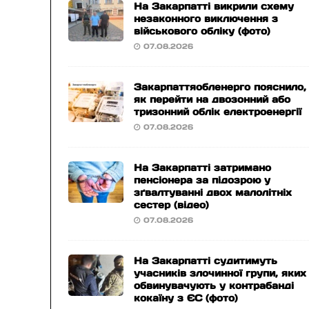
На Закарпатті викрили схему
незаконного виключення з
військового обліку (фото)
07.08.2026
Закарпаттяобленерго пояснило,
як перейти на двозонний або
тризонний облік електроенергії
07.08.2026
На Закарпатті затримано
пенсіонера за підозрою у
зґвалтуванні двох малолітніх
сестер (відео)
07.08.2026
На Закарпатті судитимуть
учасників злочинної групи, яких
обвинувачують у контрабанді
кокаїну з ЄС (фото)