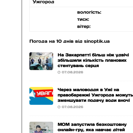
Ужгород
вологість:
тиск:
вітер:
Погода на 10 днів від
sinoptik.ua
На Закарпатті більш ніж удвічі
збільшили кількість планових
стентувань серця
07.08.2026
Через маловоддя в Ужі на
правобережжі Ужгорода можут
зменшувати подачу води вночі
07.08.2026
МОМ запустила безкоштовну
онлайн-гру, яка навчає дітей