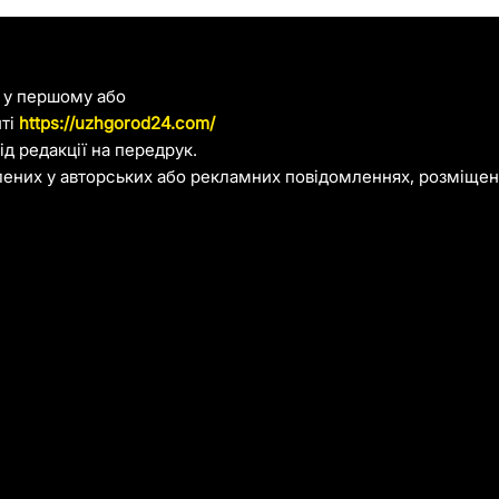
я у першому або
йті
https://uzhgorod24.com/
д редакції на передрук.
лених у авторських або рекламних повідомленнях, розміщени