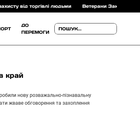
ід торгівлі людьми
Ветерани Закарпаття можуть от
ДО
ПОРТ
ПЕРЕМОГИ
в край
робили нову розважально-пізнавальну
кати жваве обговорення та захоплення