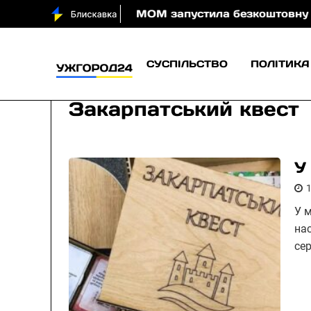
води вночі
МОМ запустила безкоштовну онлайн-гру
СУСПІЛЬСТВО
ПОЛІТИКА
Закарпатський квест
У
У 
на
се