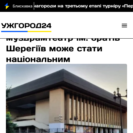
и чотири нагороди на третьому етапі турніру «Перший 
Закарпатський
муздрамтеатр ім. братів
Шерегіїв може стати
національним