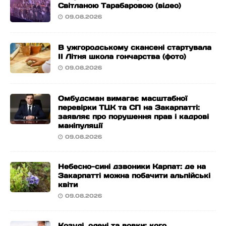
Світланою Тарабаровою (відео)
09.08.2026
В ужгородському скансені стартувала
ІІ Літня школа гончарства (фото)
09.08.2026
Омбудсман вимагає масштабної
перевірки ТЦК та СП на Закарпатті:
заявляє про порушення прав і кадрові
маніпуляції
09.08.2026
Небесно-сині дзвоники Карпат: де на
Закарпатті можна побачити альпійські
квіти
09.08.2026
Козулі, олені та вовки: кого