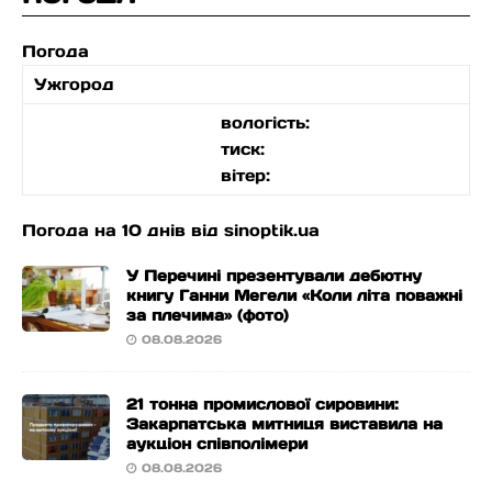
Погода
Ужгород
вологість:
тиск:
вітер:
Погода на 10 днів від
sinoptik.ua
У Перечині презентували дебютну
книгу Ганни Мегели «Коли літа поважні
за плечима» (фото)
08.08.2026
21 тонна промислової сировини:
Закарпатська митниця виставила на
аукціон співполімери
08.08.2026