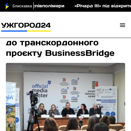
 аукціон співполімери
«Річард ІІІ» під відкрити
Закарпаття долучається
до транскордонного
проєкту BusinessBridge