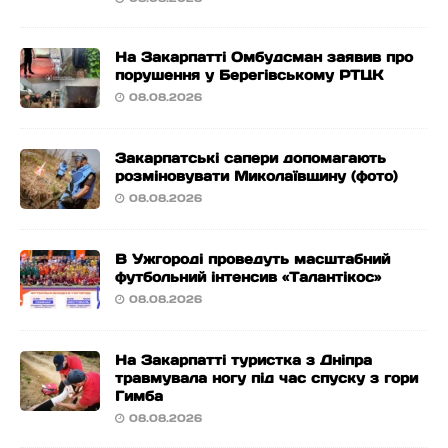
На Закарпатті Омбудсман заявив про
порушення у Берегівському РТЦК
08.08.2026
Закарпатські сапери допомагають
розміновувати Миколаївщину (фото)
08.08.2026
В Ужгороді проведуть масштабний
футбольний інтенсив «Талантікос»
08.08.2026
На Закарпатті туристка з Дніпра
травмувала ногу під час спуску з гори
Гимба
08.08.2026