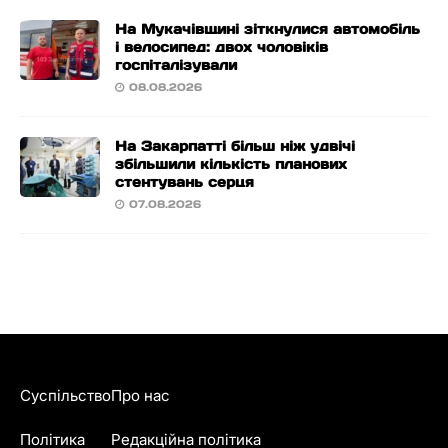
На Мукачівщині зіткнулися автомобіль
і велосипед: двох чоловіків
госпіталізували
08.08.2026
На Закарпатті більш ніж удвічі
збільшили кількість планових
стентувань серця
07.08.2026
Суспільство
Про нас
Політика
Редакційна політика