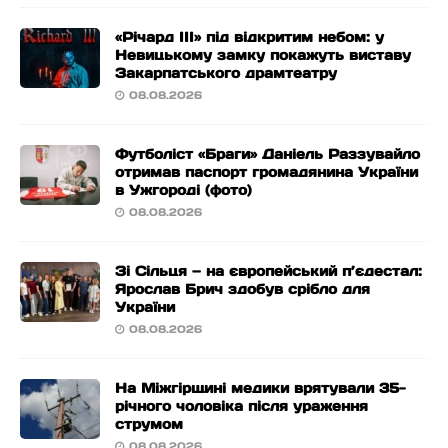
«Річард ІІІ» під відкритим небом: у
Невицькому замку покажуть виставу
Закарпатського драмтеатру
08.08.2026
Футболіст «Браги» Даніель Раззувайло
отримав паспорт громадянина України
в Ужгороді (фото)
08.08.2026
Зі Сільця — на європейський п’єдестал:
Ярослав Брич здобув срібло для
України
08.08.2026
На Міжгірщині медики врятували 35-
річного чоловіка після ураження
струмом
08.08.2026