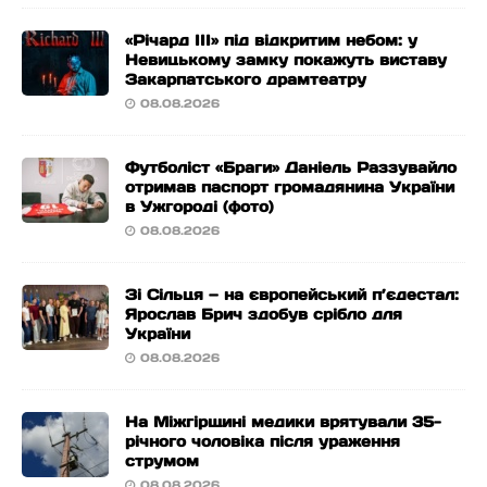
«Річард ІІІ» під відкритим небом: у
Невицькому замку покажуть виставу
Закарпатського драмтеатру
08.08.2026
Футболіст «Браги» Даніель Раззувайло
отримав паспорт громадянина України
в Ужгороді (фото)
08.08.2026
Зі Сільця — на європейський п’єдестал:
Ярослав Брич здобув срібло для
України
08.08.2026
На Міжгірщині медики врятували 35-
річного чоловіка після ураження
струмом
08.08.2026