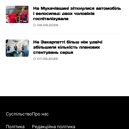
На Мукачівщині зіткнулися автомобіль
і велосипед: двох чоловіків
госпіталізували
08.08.2026
На Закарпатті більш ніж удвічі
збільшили кількість планових
стентувань серця
07.08.2026
Суспільство
Про нас
Політика
Редакційна політика