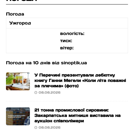
Погода
Ужгород
вологість:
тиск:
вітер:
Погода на 10 днів від
sinoptik.ua
У Перечині презентували дебютну
книгу Ганни Мегели «Коли літа поважні
за плечима» (фото)
08.08.2026
21 тонна промислової сировини:
Закарпатська митниця виставила на
аукціон співполімери
08.08.2026