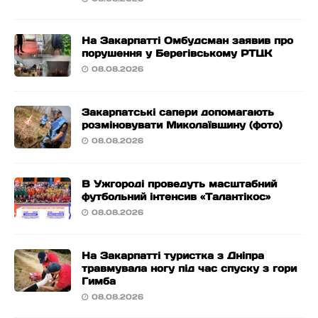
На Закарпатті Омбудсман заявив про
порушення у Берегівському РТЦК
08.08.2026
Закарпатські сапери допомагають
розміновувати Миколаївщину (фото)
08.08.2026
В Ужгороді проведуть масштабний
футбольний інтенсив «Талантікос»
08.08.2026
На Закарпатті туристка з Дніпра
травмувала ногу під час спуску з гори
Гимба
08.08.2026