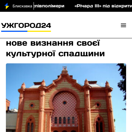
 аукціон співполімери
«Річард ІІІ» під відкрити
Закарпаття отримало
нове визнання своєї
культурної спадщини