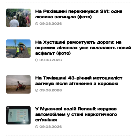
На Рахівщині перекинувся ЗІЛ: одна
людина загинула (фото)
09.08.2026
На Хустщині ремонтують дороги: на
окремих ділянках уже вкладають новий
асфальт (фото)
09.08.2026
На Тячівщині 43-річний мотоцикліст
загинув після зіткнення з коровою
09.08.2026
У Мукачеві водій Renault керував
автомобілем у стані наркотичного
сп’яніння
09.08.2026