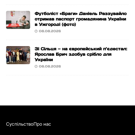
Футболіст «Браги» Даніель Раззувайло
отримав паспорт громадянина України
в Ужгороді (фото)
08.08.2026
Зі Сільця — на європейський п’єдестал:
Ярослав Брич здобув срібло для
України
08.08.2026
Суспільство
Про нас