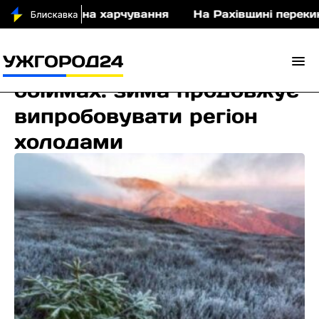
0 млн грн на харчування
На Рахівщині перекинувс
Закарпаття у морозних
обіймах: зима продовжує
випробовувати регіон
холодами