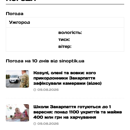
Погода
Ужгород
вологість:
тиск:
вітер:
Погода на 10 днів від
sinoptik.ua
Козулі, олені та вовки: кого
прикордонники Закарпаття
зафіксували камерами (відео)
09.08.2026
Школи Закарпаття готуються до 1
вересня: понад 1100 укриттів та майже
400 млн грн на харчування
09.08.2026