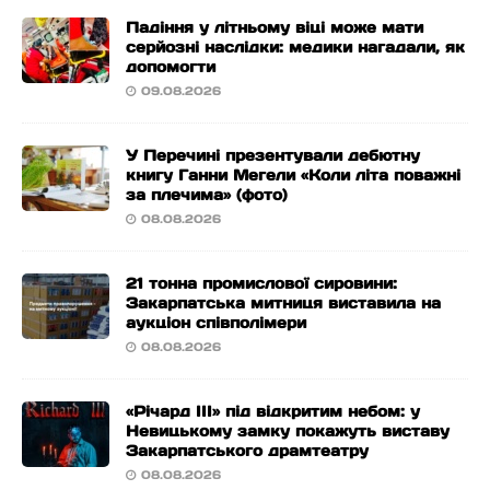
Падіння у літньому віці може мати
серйозні наслідки: медики нагадали, як
допомогти
09.08.2026
У Перечині презентували дебютну
книгу Ганни Мегели «Коли літа поважні
за плечима» (фото)
08.08.2026
21 тонна промислової сировини:
Закарпатська митниця виставила на
аукціон співполімери
08.08.2026
«Річард ІІІ» під відкритим небом: у
Невицькому замку покажуть виставу
Закарпатського драмтеатру
08.08.2026