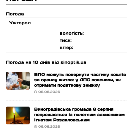
Погода
Ужгород
вологість:
тиск:
вітер:
Погода на 10 днів від
sinoptik.ua
ВПО можуть повернути частину коштів
за оренду житла: у ДПС пояснили, як
отримати податкову знижку
06.08.2026
Виноградівська громада 6 серпня
попрощається із полеглим захисником
Ігнатом Роздяловським
06.08.2026