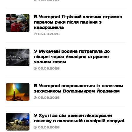
В Ужгороді 11-річний хлопчик отримав
перелом руки після падіння з
квадроцикла
05.08.2026
У Мукачеві родина потрапила до
лікарні через ймовірне отруєння
чадним газом
05.08.2026
В Ужгороді попрощаються із полеглим
захисником Володимиром Йорданом
05.08.2026
У Хусті за сім хвилин ліквідували
пожежу в складській надвірній споруді
05.08.2026