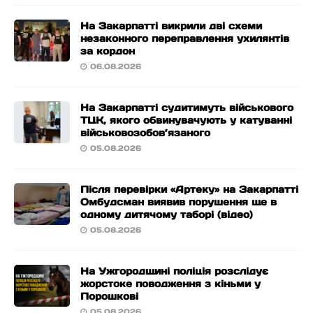
На Закарпатті викрили дві схеми
незаконного переправлення ухилянтів
за кордон
06.08.2026
На Закарпатті судитимуть військового
ТЦК, якого обвинувачують у катуванні
військовозобов’язаного
05.08.2026
Після перевірки «Артеку» на Закарпатті
Омбудсман виявив порушення ще в
одному дитячому таборі (відео)
05.08.2026
На Ужгородщині поліція розслідує
жорстоке поводження з кіньми у
Порошкові
05.08.2026