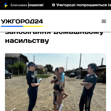
ньми у Порошкові
В Ужгороді попрощаються із п
запобігання домашньому
насильству