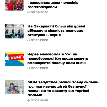
і велосипед: двох чоловіків
госпіталізували
08.08.2026
На Закарпатті більш ніж удвічі
збільшили кількість планових
стентувань серця
07.08.2026
Через маловоддя в Ужі на
правобережжі Ужгорода можуть
зменшувати подачу води вночі
07.08.2026
МОМ запустила безкоштовну онлайн-
гру, яка навчає дітей безпечної
поведінки та захисту від торгівлі
людьми
07.08.2026