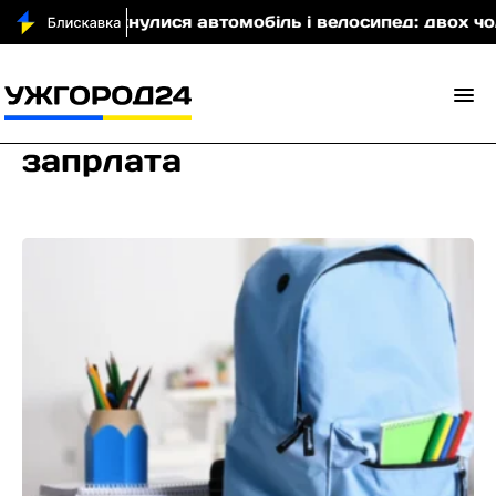
вщині зіткнулися автомобіль і велосипед: двох чолові
запрлата