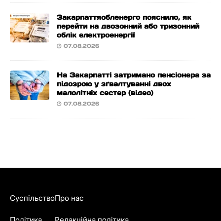
Закарпаттяобленерго пояснило, як
перейти на двозонний або тризонний
облік електроенергії
07.08.2026
На Закарпатті затримано пенсіонера за
підозрою у зґвалтуванні двох
малолітніх сестер (відео)
07.08.2026
Суспільство
Про нас
Політика
Редакційна політика