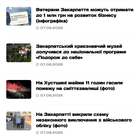
Ветерани Закарпаття можуть отримати
до 1 млн грн на розвиток бізнесу
(інфографіка)
07.08.2026
Закарпатський краєзнавчий музей
долучився до національної програми
«Подорож до себе»
07.08.2026
На Хустщині майже 11 годин гасили
пожежу на сміттєзвалищі (фото)
07.08.2026
На Закарпатті викрили схему
незаконного виключення з військового
обліку (фото)
07.08.2026