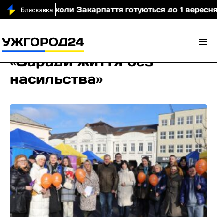
део)
Школи Закарпаття готуються до 1 вересня: по
«Заради життя без
насильства»