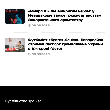
«Річард ІІІ» під відкритим небом: у
Невицькому замку покажуть виставу
Закарпатського драмтеатру
08.08.2026
Футболіст «Браги» Даніель Раззувайло
отримав паспорт громадянина України
в Ужгороді (фото)
08.08.2026
Суспільство
Про нас