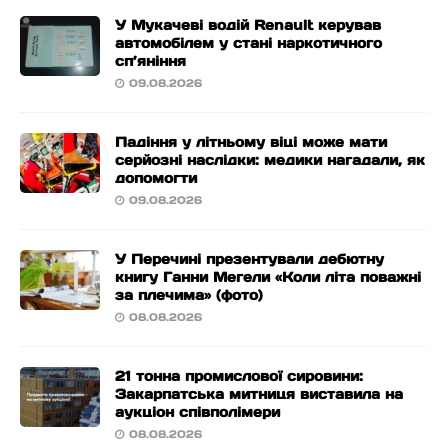
У Мукачеві водій Renault керував
автомобілем у стані наркотичного
сп’яніння
09.08.2026
Падіння у літньому віці може мати
серйозні наслідки: медики нагадали, як
допомогти
09.08.2026
У Перечині презентували дебютну
книгу Ганни Мегели «Коли літа поважні
за плечима» (фото)
08.08.2026
21 тонна промислової сировини:
Закарпатська митниця виставила на
аукціон співполімери
08.08.2026