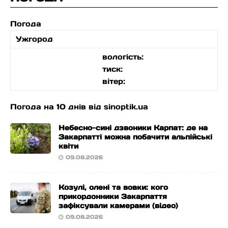
Погода
Ужгород
вологість:
тиск:
вітер:
Погода на 10 днів від
sinoptik.ua
Небесно-сині дзвоники Карпат: де на
Закарпатті можна побачити альпійські
квіти
09.08.2026
Козулі, олені та вовки: кого
прикордонники Закарпаття
зафіксували камерами (відео)
09.08.2026