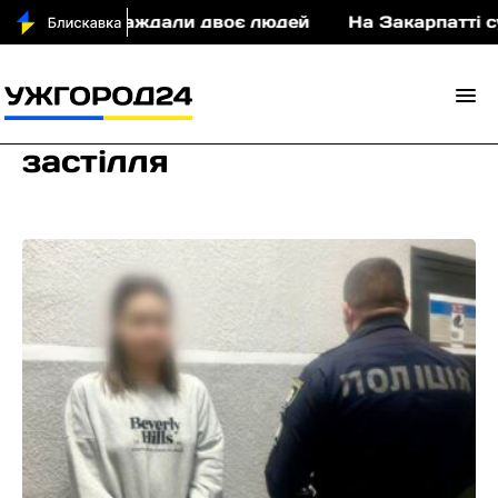
ДТП постраждали двоє людей
На Закарпатті суди
застілля