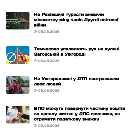
На Рахівщині туристи виявили
мінометну міну часів Другої світової
війни
06.08.2026
Тимчасово ускладнять рух на вулиці
Загорській в Ужгороді
06.08.2026
На Ужгородщині у ДТП постраждали
двоє людей
06.08.2026
ВПО можуть повернути частину коштів
за оренду житла: у ДПС пояснили, як
отримати податкову знижку
06.08.2026