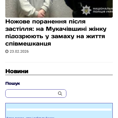
Ножове поранення після
застілля: на Мукачівщині жінку
підозрюють у замаху на життя
співмешканця
23.02.2026
Новини
Пошук
Курси долара, євро і рубля по банках