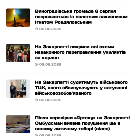
Виноградівська громада 6 серпня
попрощається із полеглим захисником
Ігнатом Роздяловським
06.08.2026
На Закарпатті викрили дві схеми
незаконного переправлення ухилянтів
за кордон
06.08.2026
На Закарпатті судитимуть військового
ТЦК, якого обвинувачують у катуванні
військовозобов’язаного
05.08.2026
Після перевірки «Артеку» на Закарпатті
Омбудсман виявив порушення ще в
одному дитячому таборі (відео)
05.08.2026