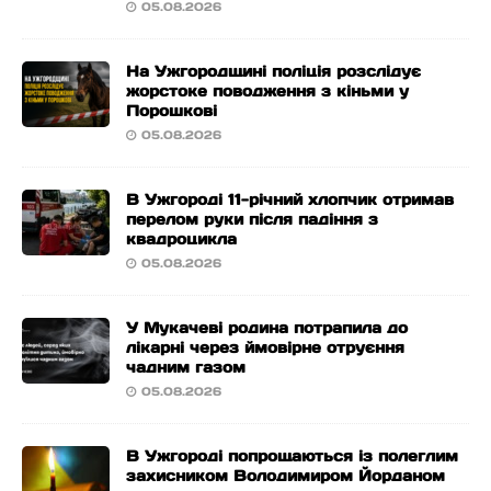
05.08.2026
На Ужгородщині поліція розслідує
жорстоке поводження з кіньми у
Порошкові
05.08.2026
В Ужгороді 11-річний хлопчик отримав
перелом руки після падіння з
квадроцикла
05.08.2026
У Мукачеві родина потрапила до
лікарні через ймовірне отруєння
чадним газом
05.08.2026
В Ужгороді попрощаються із полеглим
захисником Володимиром Йорданом