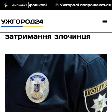
кіньми у Порошкові
В Ужгороді попрощаються із
затримання злочинця