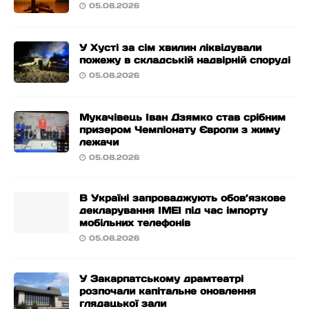
05.08.2026
У Хусті за сім хвилин ліквідували
пожежу в складській надвірній споруді
05.08.2026
Мукачівець Іван Дзямко став срібним
призером Чемпіонату Європи з жиму
лежачи
05.08.2026
В Україні запроваджують обов’язкове
декларування IMEI під час імпорту
мобільних телефонів
05.08.2026
У Закарпатському драмтеатрі
розпочали капітальне оновлення
глядацької зали