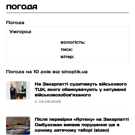
ПОГОДА
Погода
Ужгород
вологість:
тиск:
вітер:
Погода на 10 днів від
sinoptik.ua
На Закарпатті судитимуть військового
ТЦК, якого обвинувачують у катуванні
військовозобов’язаного
05.08.2026
Після перевірки «Артеку» на Закарпатті
Омбудсман виявив порушення ще в
одному дитячому таборі (відео)