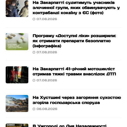
На Закарпатті судитимуть учасників
злочинної групи, яких обвинувачують у
контрабанді кокаїну з ЄС (фото)
07.08.2026
Програму «Доступні ліки» розширили:
як отримати препарати безоплатно
(інфографіка)
07.08.2026
На Закарпатті 41-річний мотоцикліст
отримав тяжкі травми внаслідок ДТП
07.08.2026
На Хустщині через загоряння сухостою
згоріла господарська споруда
06.08.2026
В Ужгороді до Дня Незалежності