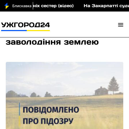
х малолітніх сестер (відео)
На Закарпатті судитим
заволодіння землею