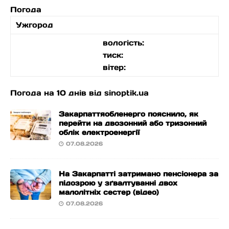
Погода
Ужгород
вологість:
тиск:
вітер:
Погода на 10 днів від
sinoptik.ua
Закарпаттяобленерго пояснило, як
перейти на двозонний або тризонний
облік електроенергії
07.08.2026
На Закарпатті затримано пенсіонера за
підозрою у зґвалтуванні двох
малолітніх сестер (відео)
07.08.2026