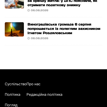
за оренду житла: у ДПС пояснили, як
отримати податкову знижку
06.08.2026
Виноградівська громада 6 серпня
попрощається із полеглим захисником
Ігнатом Роздяловським
06.08.2026
Суспільство
Про нас
Політика
Редакційна політика
Погляд