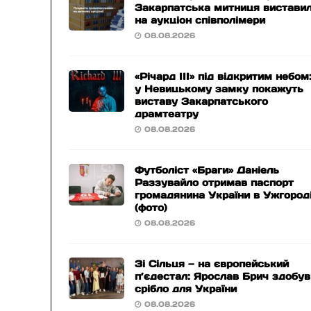
Закарпатська митниця вистави
на аукціон співполімери
08.08.2026
«Річард ІІІ» під відкритим небом
у Невицькому замку покажуть
виставу Закарпатського
драмтеатру
08.08.2026
Футболіст «Браги» Даніель
Раззувайло отримав паспорт
громадянина України в Ужгород
(фото)
08.08.2026
Зі Сільця — на європейський
п’єдестал: Ярослав Брич здобув
срібло для України
08.08.2026