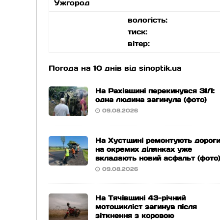
Ужгород
вологість:
тиск:
вітер:
Погода на 10 днів від
sinoptik.ua
На Рахівщині перекинувся ЗІЛ:
одна людина загинула (фото)
09.08.2026
На Хустщині ремонтують дороги
на окремих ділянках уже
вкладають новий асфальт (фото
09.08.2026
На Тячівщині 43-річний
мотоцикліст загинув після
зіткнення з коровою