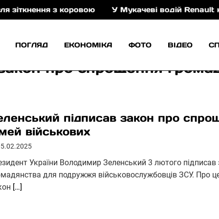
ення з коровою
У Мукачеві водій Renault керував 
ПОГЛЯД
ЕКОНОМІКА
ФОТО
ВІДЕО
С
закон про спрощення грома
еленський підписав закон про спро
імей військових
05.02.2025
езидент України Володимир Зеленський 3 лютого підписав 
омадянства для подружжя військовослужбовців ЗСУ. Про це
кон
[…]