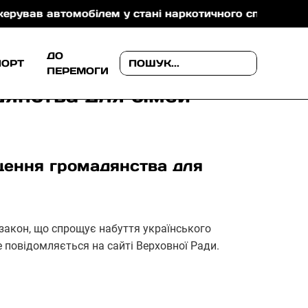
автомобілем у стані наркотичного сп’яніння
Падінн
ДО
ПОРТ
ПЕРЕМОГИ
дянства для сімей
щення громадянства для
закон, що спрощує набуття українського
 повідомляється на сайті Верховної Ради.