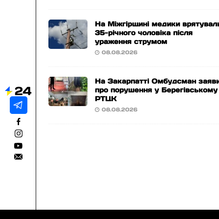
На Міжгірщині медики врятувал
35-річного чоловіка після
ураження струмом
08.08.2026
На Закарпатті Омбудсман заяв
про порушення у Берегівському
РТЦК
08.08.2026