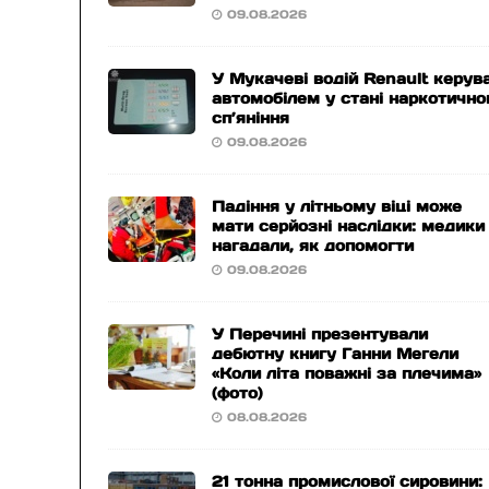
09.08.2026
У Мукачеві водій Renault керув
автомобілем у стані наркотично
сп’яніння
09.08.2026
Падіння у літньому віці може
мати серйозні наслідки: медики
нагадали, як допомогти
09.08.2026
У Перечині презентували
дебютну книгу Ганни Мегели
«Коли літа поважні за плечима»
(фото)
08.08.2026
21 тонна промислової сировини: