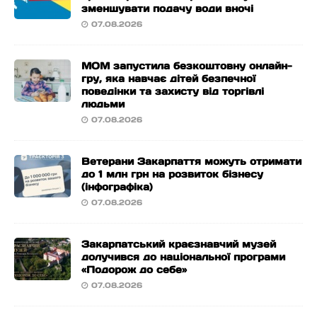
зменшувати подачу води вночі
07.08.2026
МОМ запустила безкоштовну онлайн-
гру, яка навчає дітей безпечної
поведінки та захисту від торгівлі
людьми
07.08.2026
Ветерани Закарпаття можуть отримати
до 1 млн грн на розвиток бізнесу
(інфографіка)
07.08.2026
Закарпатський краєзнавчий музей
долучився до національної програми
«Подорож до себе»
07.08.2026