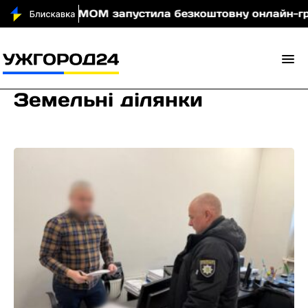
очі
МОМ запустила безкоштовну онлайн-гру, яка н
Земельні ділянки