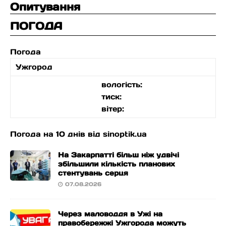
Опитування
ПОГОДА
Погода
Ужгород
вологість:
тиск:
вітер:
Погода на 10 днів від
sinoptik.ua
На Закарпатті більш ніж удвічі
збільшили кількість планових
стентувань серця
07.08.2026
Через маловоддя в Ужі на
правобережжі Ужгорода можуть