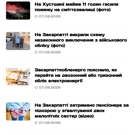
На Хустщині майже 11 годин гасили
пожежу на сміттєзвалищі (фото)
07.08.2026
На Закарпатті викрили схему
незаконного виключення з військового
обліку (фото)
07.08.2026
Закарпаттяобленерго пояснило, як
перейти на двозонний або тризонний
облік електроенергії
07.08.2026
На Закарпатті затримано пенсіонера за
підозрою у зґвалтуванні двох
малолітніх сестер (відео)
07.08.2026