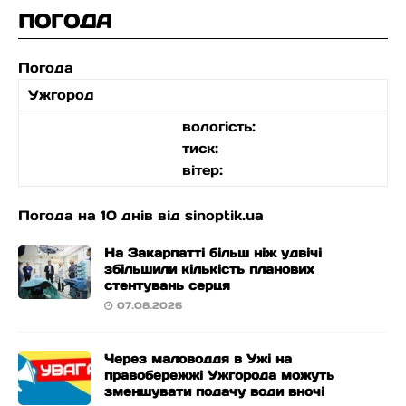
ПОГОДА
Погода
Ужгород
вологість:
тиск:
вітер:
Погода на 10 днів від
sinoptik.ua
На Закарпатті більш ніж удвічі
збільшили кількість планових
стентувань серця
07.08.2026
Через маловоддя в Ужі на
правобережжі Ужгорода можуть
зменшувати подачу води вночі