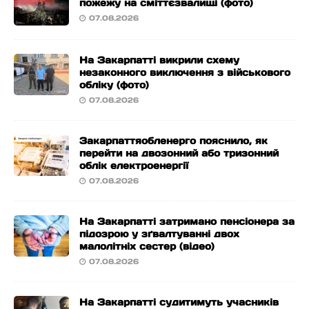
пожежу на сміттєзвалищі (фото)
07.08.2026
На Закарпатті викрили схему
незаконного виключення з військового
обліку (фото)
07.08.2026
Закарпаттяобленерго пояснило, як
перейти на двозонний або тризонний
облік електроенергії
07.08.2026
На Закарпатті затримано пенсіонера за
підозрою у зґвалтуванні двох
малолітніх сестер (відео)
07.08.2026
На Закарпатті судитимуть учасників