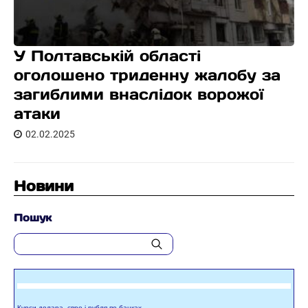
У Полтавській області
оголошено триденну жалобу за
загиблими внаслідок ворожої
атаки
02.02.2025
Новини
Пошук
Курси долара, євро і рубля по банках