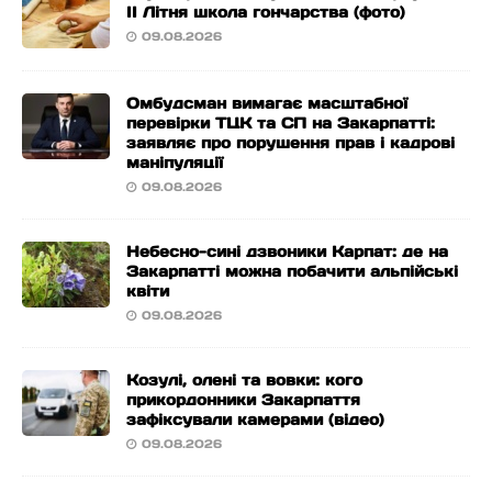
ІІ Літня школа гончарства (фото)
09.08.2026
Омбудсман вимагає масштабної
перевірки ТЦК та СП на Закарпатті:
заявляє про порушення прав і кадрові
маніпуляції
09.08.2026
Небесно-сині дзвоники Карпат: де на
Закарпатті можна побачити альпійські
квіти
09.08.2026
Козулі, олені та вовки: кого
прикордонники Закарпаття
зафіксували камерами (відео)
09.08.2026