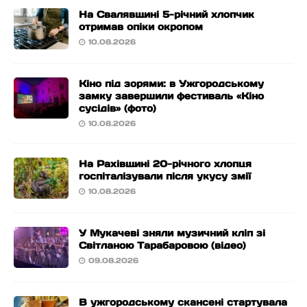
На Свалявщині 5-річний хлопчик
отримав опіки окропом
10.08.2026
Кіно під зорями: в Ужгородському
замку завершили фестиваль «Кіно
сусідів» (фото)
10.08.2026
На Рахівщині 20-річного хлопця
госпіталізували після укусу змії
10.08.2026
У Мукачеві зняли музичний кліп зі
Світланою Тарабаровою (відео)
09.08.2026
В ужгородському скансені стартувала