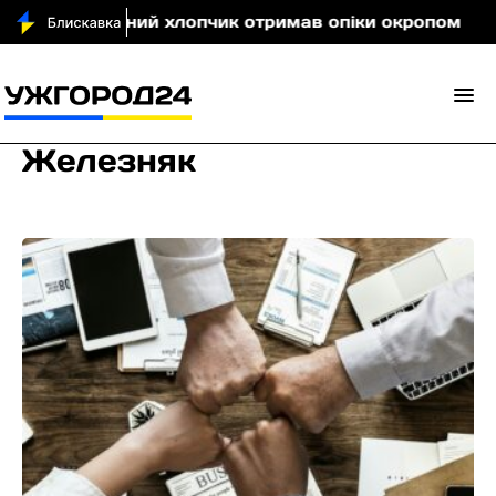
і 5-річний хлопчик отримав опіки окропом
Кіно 
Железняк