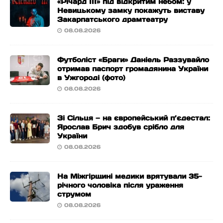
«Річард ІІІ» під відкритим небом: у
Невицькому замку покажуть виставу
Закарпатського драмтеатру
08.08.2026
Футболіст «Браги» Даніель Раззувайло
отримав паспорт громадянина України
в Ужгороді (фото)
08.08.2026
Зі Сільця — на європейський п’єдестал:
Ярослав Брич здобув срібло для
України
08.08.2026
На Міжгірщині медики врятували 35-
річного чоловіка після ураження
струмом
08.08.2026