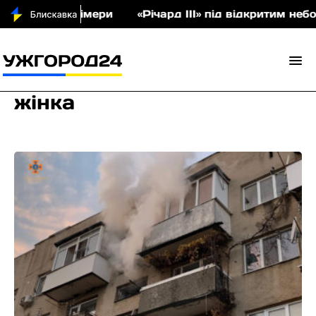
лімери
«Річард ІІІ» під відкритим небом: у Невиц
жінка