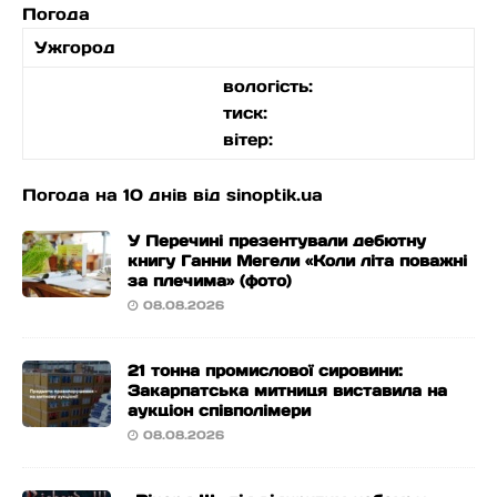
Погода
Ужгород
вологість:
тиск:
вітер:
Погода на 10 днів від
sinoptik.ua
У Перечині презентували дебютну
книгу Ганни Мегели «Коли літа поважні
за плечима» (фото)
08.08.2026
21 тонна промислової сировини:
Закарпатська митниця виставила на
аукціон співполімери
08.08.2026