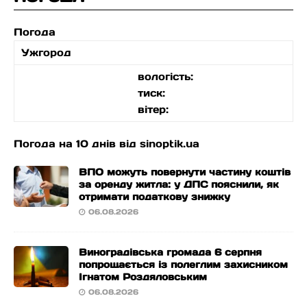
Погода
Ужгород
вологість:
тиск:
вітер:
Погода на 10 днів від
sinoptik.ua
ВПО можуть повернути частину коштів
за оренду житла: у ДПС пояснили, як
отримати податкову знижку
06.08.2026
Виноградівська громада 6 серпня
попрощається із полеглим захисником
Ігнатом Роздяловським
06.08.2026