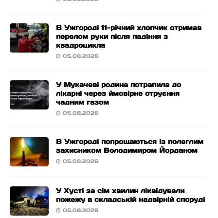
В Ужгороді 11-річний хлопчик отримав
перелом руки після падіння з
квадроцикла
05.08.2026
У Мукачеві родина потрапила до
лікарні через ймовірне отруєння
чадним газом
05.08.2026
В Ужгороді попрощаються із полеглим
захисником Володимиром Йорданом
05.08.2026
У Хусті за сім хвилин ліквідували
пожежу в складській надвірній споруді
05.08.2026