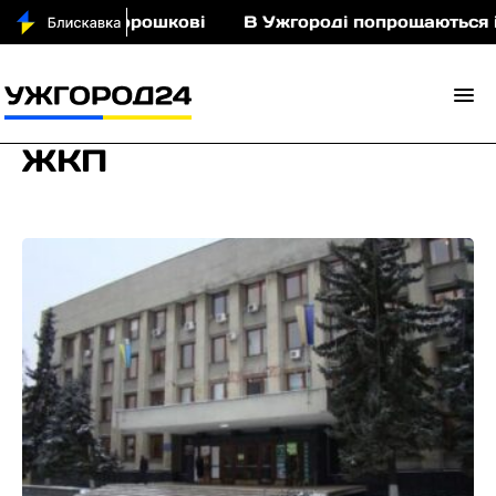
іньми у Порошкові
В Ужгороді попрощаються із 
ЖКП