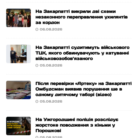
На Закарпатті викрили дві схеми
незаконного переправлення ухилянтів
за кордон
06.08.2026
На Закарпатті судитимуть військового
ТЦК, якого обвинувачують у катуванні
військовозобов’язаного
05.08.2026
Після перевірки «Артеку» на Закарпатті
Омбудсман виявив порушення ще в
одному дитячому таборі (відео)
05.08.2026
На Ужгородщині поліція розслідує
жорстоке поводження з кіньми у
Порошкові
05.08.2026