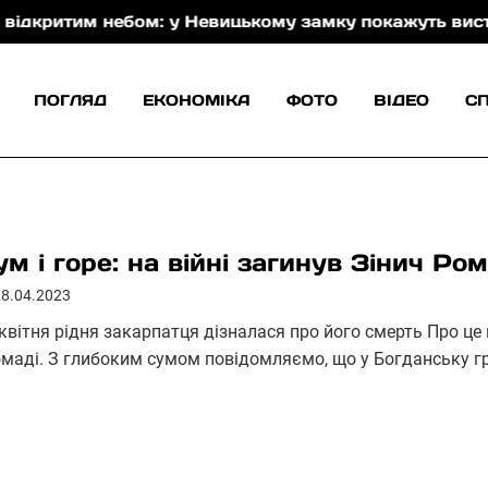
ритим небом: у Невицькому замку покажуть виставу За
ПОГЛЯД
ЕКОНОМІКА
ФОТО
ВІДЕО
С
ум і горе: на війні загинув Зінич Ро
28.04.2023
 квітня рідня закарпатця дізналася про його смерть Про це
омаді. З глибоким сумом повідомляємо, що у Богданську 