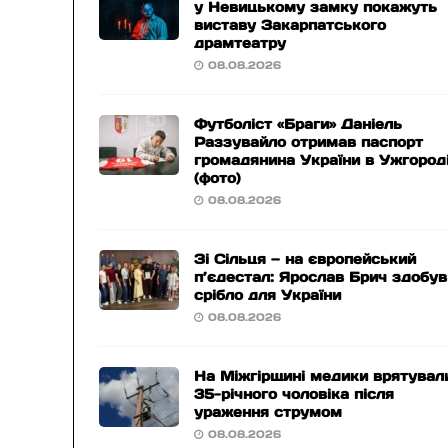
у Невицькому замку покажуть
виставу Закарпатського
драмтеатру
08.08.2026
Футболіст «Браги» Даніель
Раззувайло отримав паспорт
громадянина України в Ужгород
(фото)
08.08.2026
Зі Сільця — на європейський
п’єдестал: Ярослав Брич здобув
срібло для України
08.08.2026
На Міжгірщині медики врятувал
35-річного чоловіка після
ураження струмом
08.08.2026