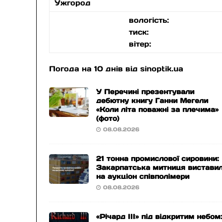
Ужгород
вологість:
тиск:
вітер:
Погода на 10 днів від
sinoptik.ua
У Перечині презентували
дебютну книгу Ганни Мегели
«Коли літа поважні за плечима»
(фото)
08.08.2026
21 тонна промислової сировини:
Закарпатська митниця вистави
на аукціон співполімери
08.08.2026
«Річард ІІІ» під відкритим небом