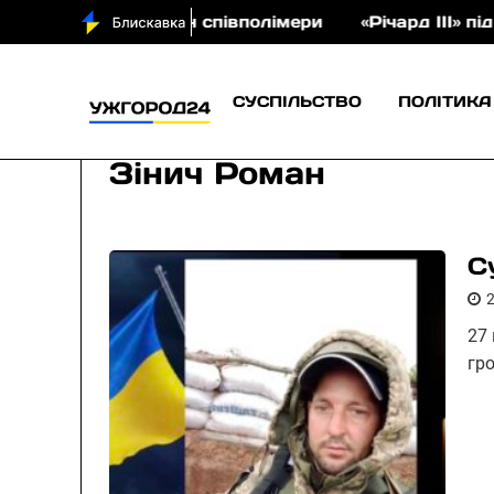
а на аукціон співполімери
«Річард ІІІ» під відк
СУСПІЛЬСТВО
ПОЛІТИКА
Зінич Роман
С
27
гр