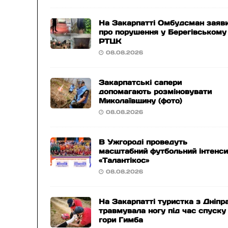
На Закарпатті Омбудсман заяв
про порушення у Берегівському
РТЦК
08.08.2026
Закарпатські сапери
допомагають розміновувати
Миколаївщину (фото)
08.08.2026
В Ужгороді проведуть
масштабний футбольний інтенс
«Талантікос»
08.08.2026
На Закарпатті туристка з Дніпр
травмувала ногу під час спуску
гори Гимба