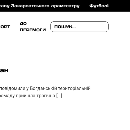
карпатського драмтеатру
Футболіст «Браги» Даніе
ДО
ПОРТ
ПЕРЕМОГИ
ман
 повідомили у Богданській територіальній
громаду прийшла трагічна
[…]