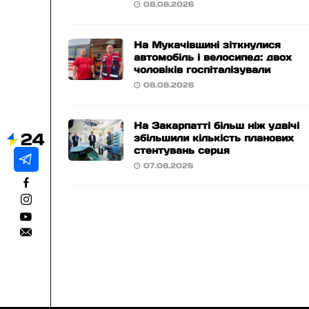
08.08.2026
На Мукачівщині зіткнулися
автомобіль і велосипед: двох
чоловіків госпіталізували
08.08.2026
На Закарпатті більш ніж удвічі
збільшили кількість планових
стентувань серця
07.08.2026