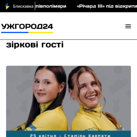
 аукціон співполімери
«Річард ІІІ» під відкрити
зіркові гості