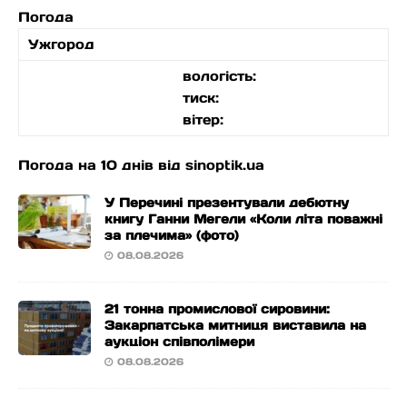
Погода
Ужгород
вологість:
тиск:
вітер:
Погода на 10 днів від
sinoptik.ua
У Перечині презентували дебютну
книгу Ганни Мегели «Коли літа поважні
за плечима» (фото)
08.08.2026
21 тонна промислової сировини:
Закарпатська митниця виставила на
аукціон співполімери
08.08.2026