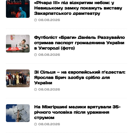
«Річард ІІІ» під відкритим небом: у
Невицькому замку покажуть виставу
Закарпатського драмтеатру
08.08.2026
Футболіст «Браги» Даніель Раззувайло
отримав паспорт громадянина України
в Ужгороді (фото)
08.08.2026
Зі Сільця — на європейський п’єдестал:
Ярослав Брич здобув срібло для
України
08.08.2026
На Міжгірщині медики врятували 35-
річного чоловіка після ураження
струмом
08.08.2026