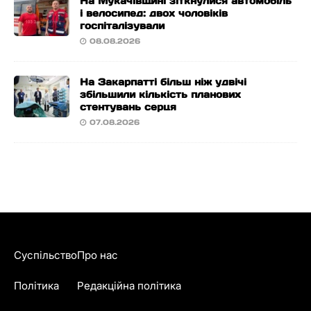
На Мукачівщині зіткнулися автомобіль
і велосипед: двох чоловіків
госпіталізували
08.08.2026
На Закарпатті більш ніж удвічі
збільшили кількість планових
стентувань серця
07.08.2026
Суспільство
Про нас
Політика
Редакційна політика