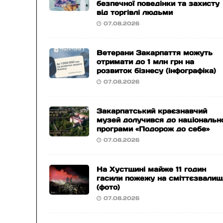
безпечної поведінки та захисту
від торгівлі людьми
07.08.2026
Ветерани Закарпаття можуть
отримати до 1 млн грн на
розвиток бізнесу (інфографіка)
07.08.2026
Закарпатський краєзнавчий
музей долучився до національн
програми «Подорож до себе»
07.08.2026
На Хустщині майже 11 годин
гасили пожежу на сміттєзвалищ
(фото)
07.08.2026