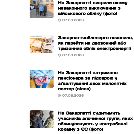
На Закарпатті викрили схему
незаконного виключення з
військового обліку (фото)
07.08.2026
Закарпаттяобленерго пояснило,
як перейти на двозонний або
тризонний облік електроенергії
07.08.2026
На Закарпатті затримано
пенсіонера за підозрою у
зґвалтуванні двох малолітніх
сестер (відео)
07.08.2026
На Закарпатті судитимуть
учасників злочинної групи, яких
обвинувачують у контрабанді
кокаїну з ЄС (фото)