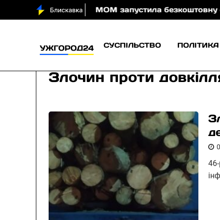
води вночі
МОМ запустила безкоштовну онлайн-гру
СУСПІЛЬСТВО
ПОЛІТИКА
Злочин проти довкілл
З
д
46
інф