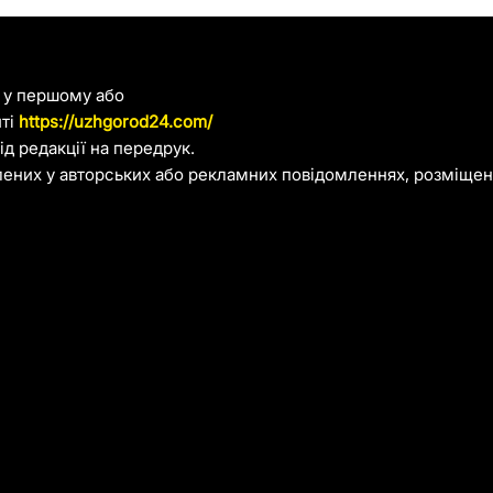
я у першому або
йті
https://uzhgorod24.com/
д редакції на передрук.
лених у авторських або рекламних повідомленнях, розміщени