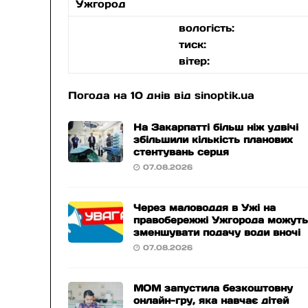
Ужгород
вологість:
тиск:
вітер:
Погода на 10 днів від
sinoptik.ua
На Закарпатті більш ніж удвічі
збільшили кількість планових
стентувань серця
07.08.2026
Через маловоддя в Ужі на
правобережжі Ужгорода можут
зменшувати подачу води вночі
07.08.2026
МОМ запустила безкоштовну
онлайн-гру, яка навчає дітей