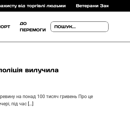
ід торгівлі людьми
Ветерани Закарпаття можуть от
ДО
ПОРТ
ПЕРЕМОГИ
поліція вилучила
еревину на понад 100 тисяч гривень Про це
чері, під час
[…]