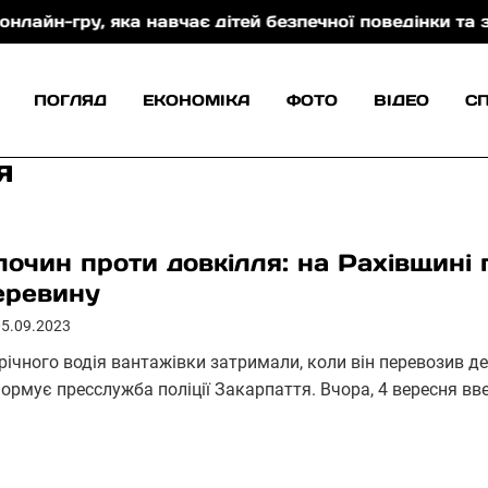
, яка навчає дітей безпечної поведінки та захисту в
ПОГЛЯД
ЕКОНОМІКА
ФОТО
ВІДЕО
С
я
лочин проти довкілля: на Рахівщині 
еревину
05.09.2023
-річного водія вантажівки затримали, коли він перевозив д
ормує пресслужба поліції Закарпаття. Вчора, 4 вересня вве