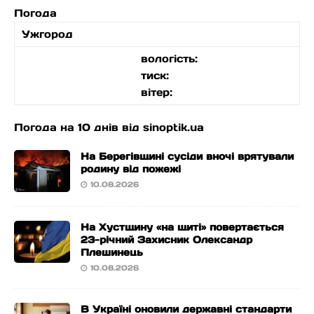
Погода
Ужгород
вологість:
тиск:
вітер:
Погода на 10 днів від
sinoptik.ua
На Берегівщині сусіди вночі врятували
родину від пожежі
10.08.2026
На Хустщину «на щиті» повертається
23-річний Захисник Олександр
Плешинець
10.08.2026
В Україні оновили державні стандарти