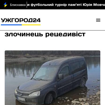
сті провели футбольний турнір пам’яті Юрія Мовчана
злочинець рецедивіст