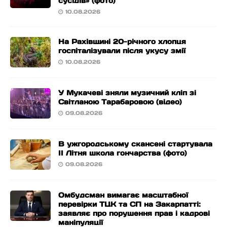
сусідів» (фото)
10.08.2026
На Рахівщині 20-річного хлопця
госпіталізували після укусу змії
10.08.2026
У Мукачеві зняли музичний кліп зі
Світланою Тарабаровою (відео)
09.08.2026
В ужгородському скансені стартувала
ІІ Літня школа гончарства (фото)
09.08.2026
Омбудсман вимагає масштабної
перевірки ТЦК та СП на Закарпатті:
заявляє про порушення прав і кадрові
маніпуляції