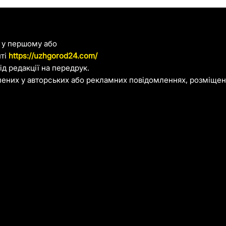
я у першому або
йті
https://uzhgorod24.com/
д редакції на передрук.
лених у авторських або рекламних повідомленнях, розміщени