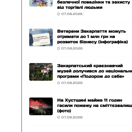
безпечної поведінки та захисту
від торгівлі людьми
07.08.2026
Ветерани Закарпаття можуть
отримати до 1 млн грн на
розвиток бізнесу (інфографіка)
07.08.2026
Закарпатський краєзнавчий
музей долучився до національн
програми «Подорож до себе»
07.08.2026
На Хустщині майже 11 годин
гасили пожежу на сміттєзвалищ
(фото)
07.08.2026