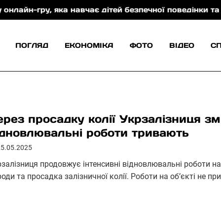
у, яка навчає дітей безпечної поведінки та захисту 
ПОГЛЯД
ЕКОНОМІКА
ФОТО
ВІДЕО
С
ерез просадку колії Укрзалізниця зм
ідновлювальні роботи тривають
25.05.2025
рзалізниця продовжує інтенсивні відновлювальні роботи на 
оди та просадка залізничної колії. Роботи на об’єкті не п