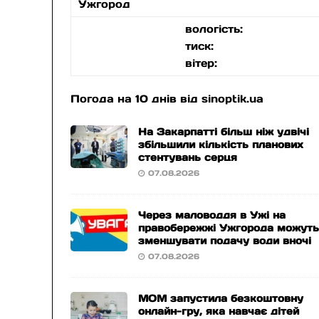
Ужгород
вологість:
тиск:
вітер:
Погода на 10 днів від
sinoptik.ua
На Закарпатті більш ніж удвічі
збільшили кількість планових
стентувань серця
07.08.2026
Через маловоддя в Ужі на
правобережжі Ужгорода можут
зменшувати подачу води вночі
07.08.2026
МОМ запустила безкоштовну
онлайн-гру, яка навчає дітей