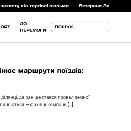
від торгівлі людьми
Ветерани Закарпаття можуть о
ДО
ПОРТ
ПЕРЕМОГИ
інює маршрути поїздів:
ділянці, де раніше стався провал земної
рипиняються — фахівці компанії
[…]