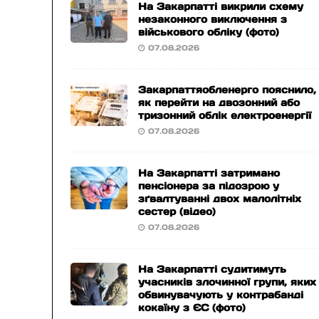
На Закарпатті викрили схему
незаконного виключення з
військового обліку (фото)
07.08.2026
Закарпаттяобленерго пояснило,
як перейти на двозонний або
тризонний облік електроенергії
07.08.2026
На Закарпатті затримано
пенсіонера за підозрою у
зґвалтуванні двох малолітніх
сестер (відео)
07.08.2026
На Закарпатті судитимуть
учасників злочинної групи, яких
обвинувачують у контрабанді
кокаїну з ЄС (фото)