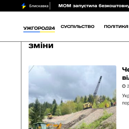
 води вночі
МОМ запустила безкоштовну онлайн-гр
СУСПІЛЬСТВО
ПОЛІТИКА
зміни
Ч
в
Ук
пор