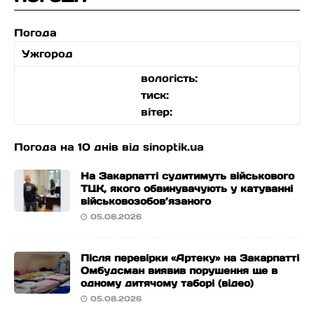
Погода
Ужгород
вологість:
тиск:
вітер:
Погода на 10 днів від
sinoptik.ua
На Закарпатті судитимуть військового
ТЦК, якого обвинувачують у катуванні
військовозобов’язаного
05.08.2026
Після перевірки «Артеку» на Закарпатті
Омбудсман виявив порушення ще в
одному дитячому таборі (відео)
05.08.2026