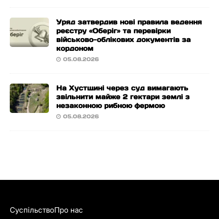
Уряд затвердив нові правила ведення
реєстру «Оберіг» та перевірки
військово-облікових документів за
кордоном
05.08.2026
На Хустщині через суд вимагають
звільнити майже 2 гектари землі з
незаконною рибною фермою
05.08.2026
Суспільство
Про нас