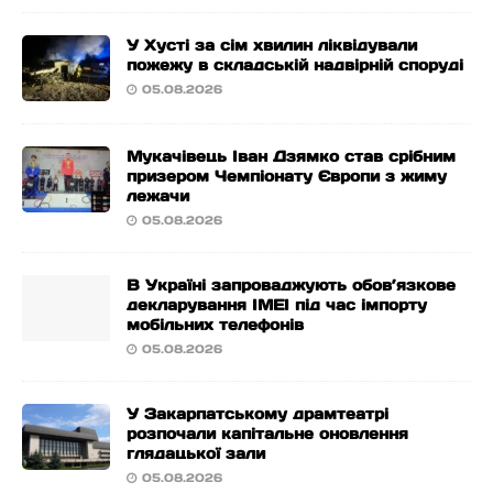
У Хусті за сім хвилин ліквідували
пожежу в складській надвірній споруді
05.08.2026
Мукачівець Іван Дзямко став срібним
призером Чемпіонату Європи з жиму
лежачи
05.08.2026
В Україні запроваджують обов’язкове
декларування IMEI під час імпорту
мобільних телефонів
05.08.2026
У Закарпатському драмтеатрі
розпочали капітальне оновлення
глядацької зали
05.08.2026