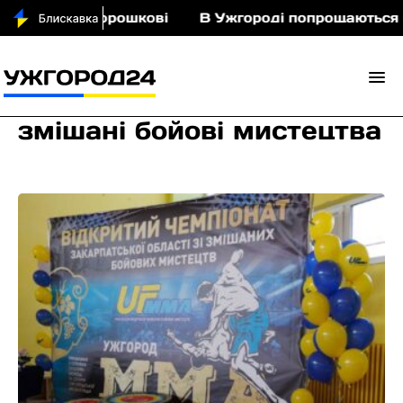
іньми у Порошкові
В Ужгороді попрощаються із 
змішані бойові мистецтва