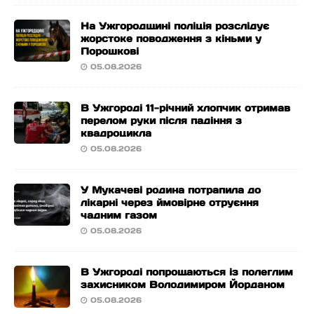
На Ужгородщині поліція розслідує
жорстоке поводження з кіньми у
Порошкові
05.08.2026
В Ужгороді 11-річний хлопчик отримав
перелом руки після падіння з
квадроцикла
05.08.2026
У Мукачеві родина потрапила до
лікарні через ймовірне отруєння
чадним газом
05.08.2026
В Ужгороді попрощаються із полеглим
захисником Володимиром Йорданом
05.08.2026