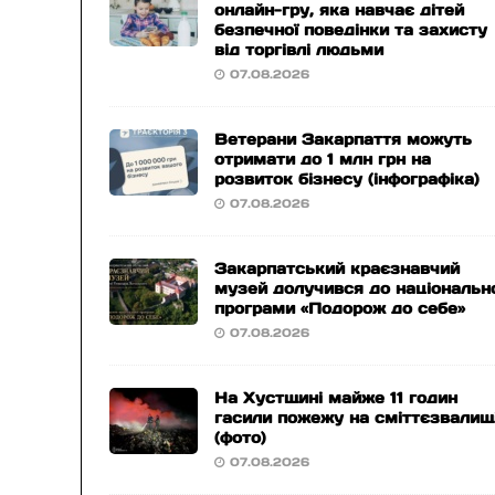
онлайн-гру, яка навчає дітей
безпечної поведінки та захисту
від торгівлі людьми
07.08.2026
Ветерани Закарпаття можуть
отримати до 1 млн грн на
розвиток бізнесу (інфографіка)
07.08.2026
Закарпатський краєзнавчий
музей долучився до національн
програми «Подорож до себе»
07.08.2026
На Хустщині майже 11 годин
гасили пожежу на сміттєзвалищ
(фото)
07.08.2026