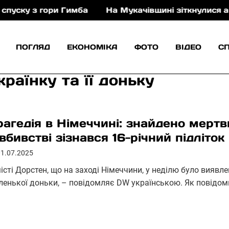
з гори Гимба
На Мукачівщині зіткнулися автомобіль
ПОГЛЯД
ЕКОНОМІКА
ФОТО
ВІДЕО
С
раїнку та її доньку
рагедія в Німеччині: знайдено мертви
 вбивстві зізнався 16-річний підліток
01.07.2025
істі Дорстен, що на заході Німеччини, у неділю було виявлен
ленької доньки, – повідомляє DW українською. Як повідо