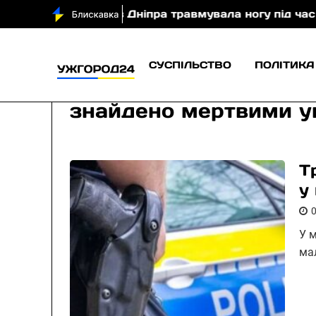
і туристка з Дніпра травмувала ногу під час спуску 
СУСПІЛЬСТВО
ПОЛІТИКА
знайдено мертвими ук
Т
у
У м
ма