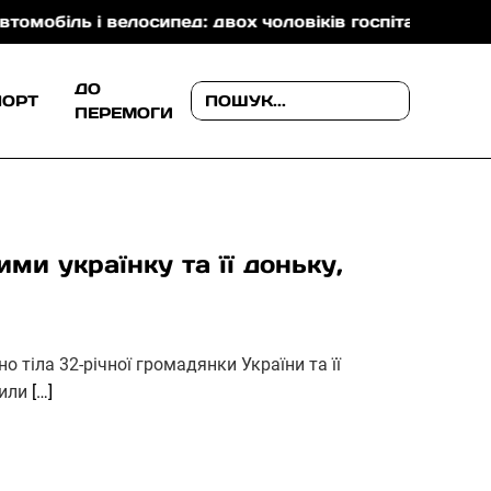
 і велосипед: двох чоловіків госпіталізували
На З
ДО
ПОРТ
ПЕРЕМОГИ
ми українку та її доньку,
о тіла 32-річної громадянки України та її
мили
[…]