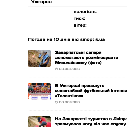
Ужгород
вологість:
тиск:
вітер:
Погода на 10 днів від
sinoptik.ua
Закарпатські сапери
допомагають розміновувати
Миколаївщину (фото)
08.08.2026
В Ужгороді проведуть
масштабний футбольний інтенс
«Талантікос»
08.08.2026
На Закарпатті туристка з Дніпр
травмувала ногу під час спуску