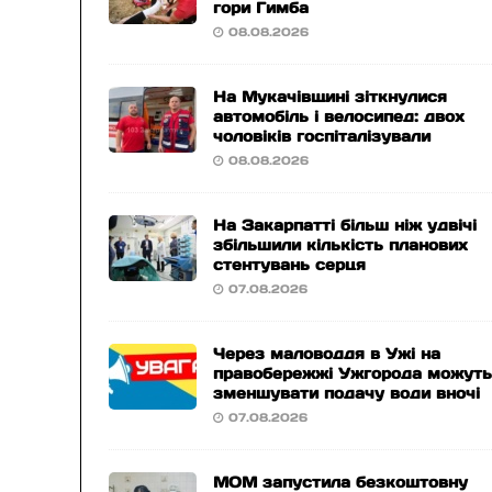
гори Гимба
08.08.2026
На Мукачівщині зіткнулися
автомобіль і велосипед: двох
чоловіків госпіталізували
08.08.2026
На Закарпатті більш ніж удвічі
збільшили кількість планових
стентувань серця
07.08.2026
Через маловоддя в Ужі на
правобережжі Ужгорода можут
зменшувати подачу води вночі
07.08.2026
МОМ запустила безкоштовну