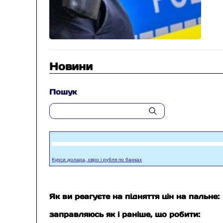
Новини
Пошук
Курси долара, євро і рубля по банках
Як ви реагуєте на підняття цін на пальне:
заправляюсь як і раніше, що робити: