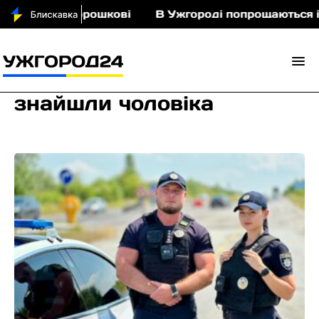
іньми у Порошкові
В Ужгороді попрощаються із 
знайшли чоловіка