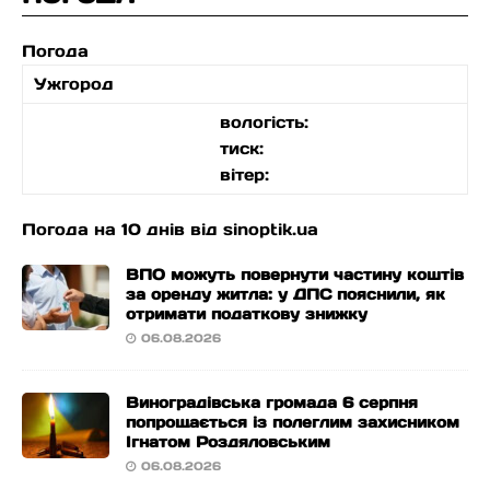
Погода
Ужгород
вологість:
тиск:
вітер:
Погода на 10 днів від
sinoptik.ua
ВПО можуть повернути частину коштів
за оренду житла: у ДПС пояснили, як
отримати податкову знижку
06.08.2026
Виноградівська громада 6 серпня
попрощається із полеглим захисником
Ігнатом Роздяловським
06.08.2026