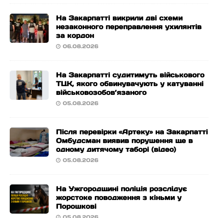
На Закарпатті викрили дві схеми
незаконного переправлення ухилянтів
за кордон
06.08.2026
На Закарпатті судитимуть військового
ТЦК, якого обвинувачують у катуванні
військовозобов’язаного
05.08.2026
Після перевірки «Артеку» на Закарпатті
Омбудсман виявив порушення ще в
одному дитячому таборі (відео)
05.08.2026
На Ужгородщині поліція розслідує
жорстоке поводження з кіньми у
Порошкові
05.08.2026