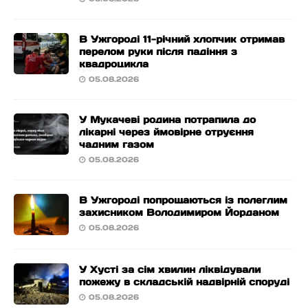
В Ужгороді 11-річний хлопчик отримав
перелом руки після падіння з
квадроцикла
05.08.2026
У Мукачеві родина потрапила до
лікарні через ймовірне отруєння
чадним газом
05.08.2026
В Ужгороді попрощаються із полеглим
захисником Володимиром Йорданом
05.08.2026
У Хусті за сім хвилин ліквідували
пожежу в складській надвірній споруді
05.08.2026