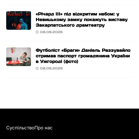
«Річард ІІІ» під відкритим небом: у
Невицькому замку покажуть виставу
Закарпатського драмтеатру
08.08.2026
Футболіст «Браги» Даніель Раззувайло
отримав паспорт громадянина України
в Ужгороді (фото)
08.08.2026
Суспільство
Про нас