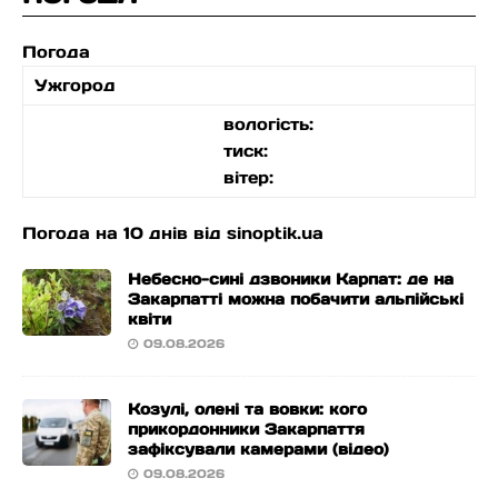
Погода
Ужгород
вологість:
тиск:
вітер:
Погода на 10 днів від
sinoptik.ua
Небесно-сині дзвоники Карпат: де на
Закарпатті можна побачити альпійські
квіти
09.08.2026
Козулі, олені та вовки: кого
прикордонники Закарпаття
зафіксували камерами (відео)
09.08.2026