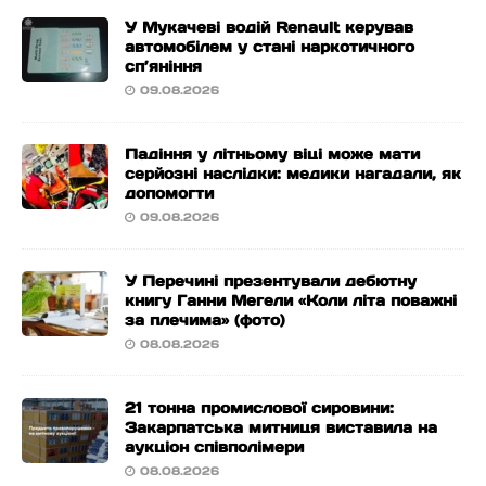
У Мукачеві водій Renault керував
автомобілем у стані наркотичного
сп’яніння
09.08.2026
Падіння у літньому віці може мати
серйозні наслідки: медики нагадали, як
допомогти
09.08.2026
У Перечині презентували дебютну
книгу Ганни Мегели «Коли літа поважні
за плечима» (фото)
08.08.2026
21 тонна промислової сировини:
Закарпатська митниця виставила на
аукціон співполімери
08.08.2026