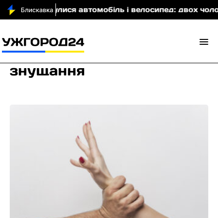
і зіткнулися автомобіль і велосипед: двох чоловіків 
знущання