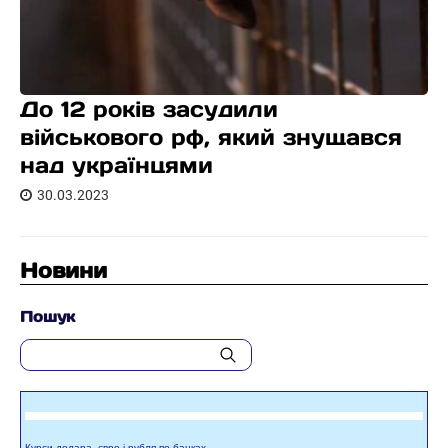
До 12 років засудили
військового рф, який знущався
над українцями
30.03.2023
Новини
Пошук
Курси долара, євро і рубля по банках