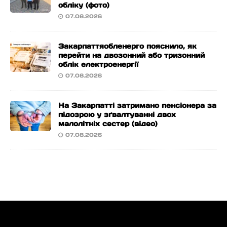
обліку (фото)
07.08.2026
Закарпаттяобленерго пояснило, як
перейти на двозонний або тризонний
облік електроенергії
07.08.2026
На Закарпатті затримано пенсіонера за
підозрою у зґвалтуванні двох
малолітніх сестер (відео)
07.08.2026