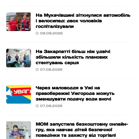
На Мукачівщині зіткнулися автомобіль
і велосипед: двох чоловіків
госпіталізували
08.08.2026
На Закарпатті більш ніж удвічі
збільшили кількість планових
стентувань серця
07.08.2026
Через маловоддя в Ужі на
правобережжі Ужгорода можуть
зменшувати подачу води вночі
07.08.2026
МОМ запустила безкоштовну онлайн-
гру, яка навчає дітей безпечної
поведінки та захисту від торгівлі