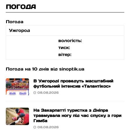
ПОГОДА
Погода
Ужгород
вологість:
тиск:
вітер:
Погода на 10 днів від
sinoptik.ua
В Ужгороді проведуть масштабний
футбольний інтенсив «Талантікос»
08.08.2026
На Закарпатті туристка з Дніпра
травмувала ногу під час спуску з гори
Гимба
08.08.2026