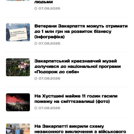
людьми
07.08.2026
Ветерани Закарпаття можуть отримати
до 1 млн грн на розвиток бізнесу
(інфографіка)
07.08.2026
Закарпатський краєзнавчий музей
долучився до національної програми
«Подорож до себе»
07.08.2026
На Хустщині майже 11 годин гасили
пожежу на сміттєзвалищі (фото)
07.08.2026
На Закарпатті викрили схему
незаконного виключення з військового