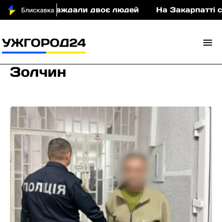
ДТП постраждали двоє людей
На Закарпатті суди
Золчин