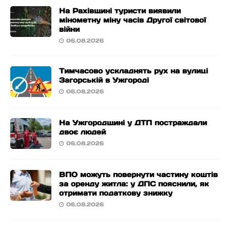
На Рахівщині туристи виявили
мінометну міну часів Другої світової
війни
06.08.2026
Тимчасово ускладнять рух на вулиці
Загорській в Ужгороді
06.08.2026
На Ужгородщині у ДТП постраждали
двоє людей
06.08.2026
ВПО можуть повернути частину коштів
за оренду житла: у ДПС пояснили, як
отримати податкову знижку
06.08.2026