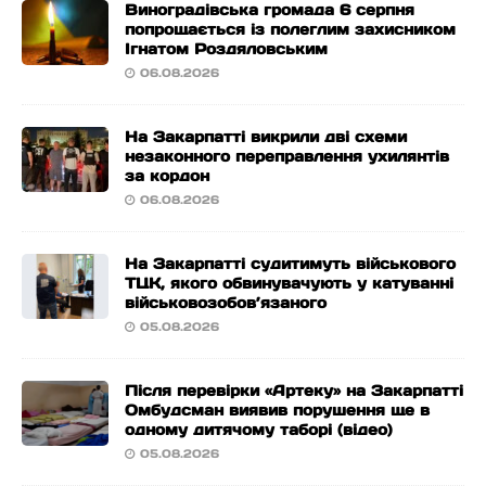
Виноградівська громада 6 серпня
попрощається із полеглим захисником
Ігнатом Роздяловським
06.08.2026
На Закарпатті викрили дві схеми
незаконного переправлення ухилянтів
за кордон
06.08.2026
На Закарпатті судитимуть військового
ТЦК, якого обвинувачують у катуванні
військовозобов’язаного
05.08.2026
Після перевірки «Артеку» на Закарпатті
Омбудсман виявив порушення ще в
одному дитячому таборі (відео)
05.08.2026