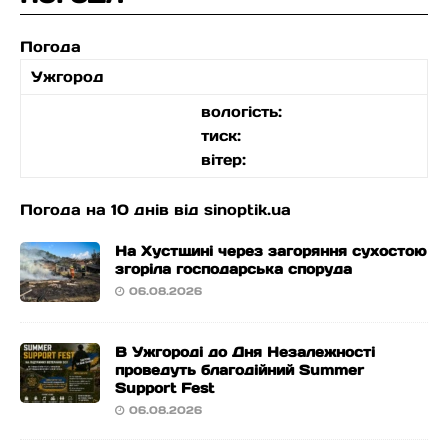
Погода
Ужгород
вологість:
тиск:
вітер:
Погода на 10 днів від
sinoptik.ua
На Хустщині через загоряння сухостою
згоріла господарська споруда
06.08.2026
В Ужгороді до Дня Незалежності
проведуть благодійний Summer
Support Fest
06.08.2026