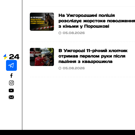
На Ужгородщині поліція
розслідує жорстоке поводженн
з кіньми у Порошкові
05.08.2026
В Ужгороді 11-річний хлопчик
отримав перелом руки після
падіння з квадроцикла
05.08.2026