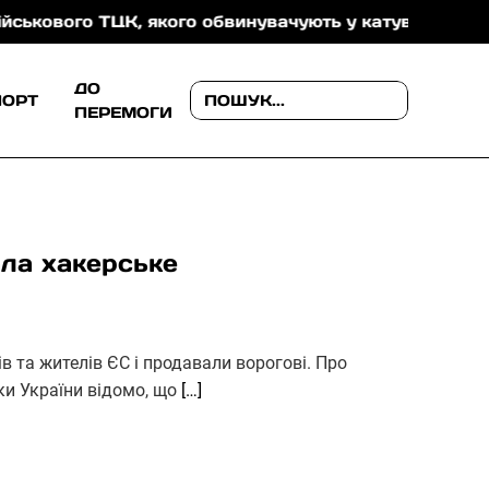
о ТЦК, якого обвинувачують у катуванні військовозо
ДО
ПОРТ
ПЕРЕМОГИ
ала хакерське
ів та жителів ЄС і продавали ворогові. Про
ки України відомо, що
[…]