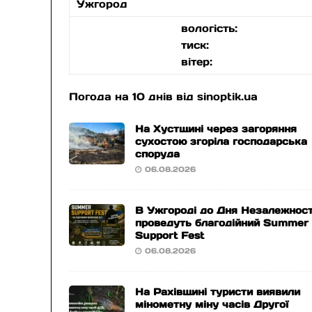
Ужгород
вологість:
тиск:
вітер:
Погода на 10 днів від
sinoptik.ua
На Хустщині через загоряння
сухостою згоріла господарська
споруда
06.08.2026
В Ужгороді до Дня Незалежност
проведуть благодійний Summer
Support Fest
06.08.2026
На Рахівщині туристи виявили
мінометну міну часів Другої