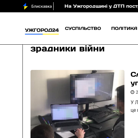
й в Ужгороді
На Ужгородщині у ДТП постраждали
СУСПІЛЬСТВО
ПОЛІТИКА
зрадники війни
С
у
У Л
це