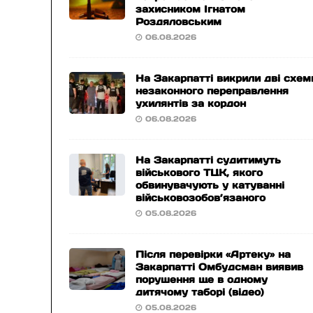
захисником Ігнатом
Роздяловським
06.08.2026
На Закарпатті викрили дві схем
незаконного переправлення
ухилянтів за кордон
06.08.2026
На Закарпатті судитимуть
військового ТЦК, якого
обвинувачують у катуванні
військовозобов’язаного
05.08.2026
Після перевірки «Артеку» на
Закарпатті Омбудсман виявив
порушення ще в одному
дитячому таборі (відео)
05.08.2026