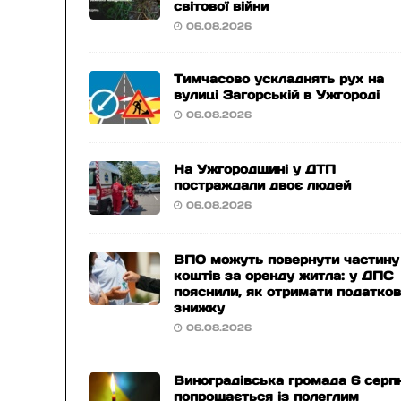
світової війни
06.08.2026
Тимчасово ускладнять рух на
вулиці Загорській в Ужгороді
06.08.2026
На Ужгородщині у ДТП
постраждали двоє людей
06.08.2026
ВПО можуть повернути частину
коштів за оренду житла: у ДПС
пояснили, як отримати податко
знижку
06.08.2026
Виноградівська громада 6 серп
попрощається із полеглим