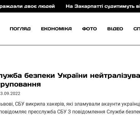
 двоє людей
На Закарпатті судитимуть військовог
ПОГЛЯД
ЕКОНОМІКА
ФОТО
ВІДЕО
С
лужба безпеки України нейтралізув
груповання
23.09.2022
ьвові, СБУ викрила хакерів, які зламували акаунти українц
 повідомляє пресслужба СБУ З повідомлення Служби безпе