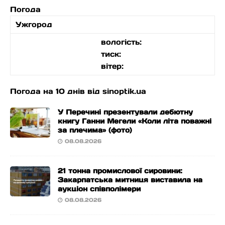
Погода
Ужгород
вологість:
тиск:
вітер:
Погода на 10 днів від
sinoptik.ua
У Перечині презентували дебютну
книгу Ганни Мегели «Коли літа поважні
за плечима» (фото)
08.08.2026
21 тонна промислової сировини:
Закарпатська митниця виставила на
аукціон співполімери
08.08.2026