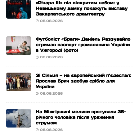
«Річард ІІІ» під відкритим небом: у
Невицькому замку покажуть виставу
Закарпатського драмтеатру
08.08.2026
Футболіст «Браги» Даніель Раззувайло
отримав паспорт громадянина України
в Ужгороді (фото)
08.08.2026
Зі Сільця — на європейський п’єдестал:
Ярослав Брич здобув срібло для
України
08.08.2026
На Міжгірщині медики врятували 35-
річного чоловіка після ураження
струмом
08.08.2026