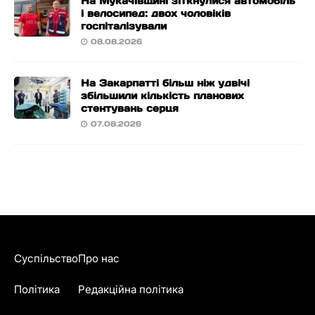
На Мукачівщині зіткнулися автомобіль
і велосипед: двох чоловіків
госпіталізували
08.08.2026
На Закарпатті більш ніж удвічі
збільшили кількість планових
стентувань серця
07.08.2026
Суспільство
Про нас
Політика
Редакційна політика