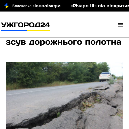
аукціон співполімери
«Річард ІІІ» під відкритим
зсув дорожнього полотна